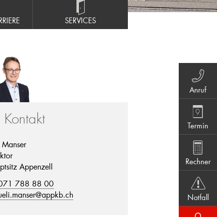
RIERE
SERVICES
Anruf
r Kontakt
Termin
i Manser
ktor
Rechner
ptsitz Appenzell
071 788 88 00
ueli.manser@appkb.ch
Notfall