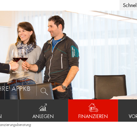
Schnell
HRE APPKB
N
ANLEGEN
FINANZIEREN
VO
nanzierungsberatung