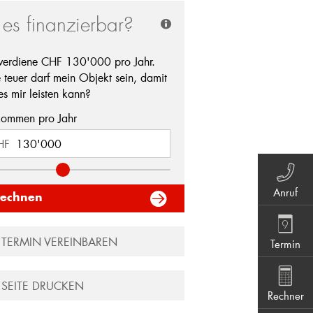
t es finanzierbar?
 verdiene CHF
130'000
pro Jahr.
 teuer darf mein Objekt sein, damit
es mir leisten kann?
kommen pro Jahr
HF
Anruf
rechnen
TERMIN VEREINBAREN
Termin
SEITE DRUCKEN
Rechner