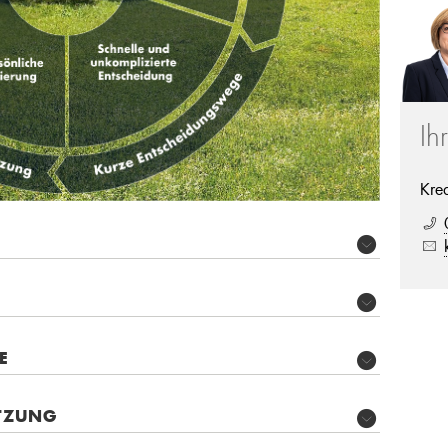
Ih
Kre
E
TZUNG