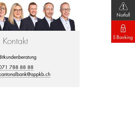
Notfall
E-Banking
r Kontakt
ditkundenberatung
071 788 88 88
kantonalbank@appkb.ch