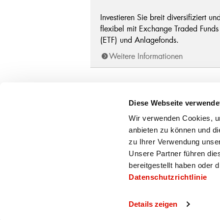
Investieren Sie breit diversifiziert un
flexibel mit Exchange Traded Funds
(ETF) und Anlagefonds.
Weitere Informationen
Diese Webseite verwende
Hauptsitz
Geschäf
Wir verwenden Cookies, um
Appenzell
Ober
anbieten zu können und di
071 788 88 88
Hasl
kantonalbank@appkb.ch
Weis
zu Ihrer Verwendung unser
Unsere Partner führen die
SWIFT/BIC: AIKACH22
bereitgestellt haben oder
UID: CHE-108.954.702
MWST
Datenschutzrichtlinie
Details zeigen