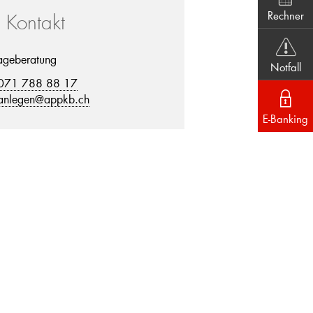
Rechner
r Kontakt
ageberatung
Notfall
071 788 88 17
anlegen@appkb.ch
E-Banking