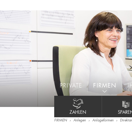
PRIVATE
FIRMEN
I
ZAHLEN
SPARE
FIRMEN
Anlegen
Anlageformen
Direkta