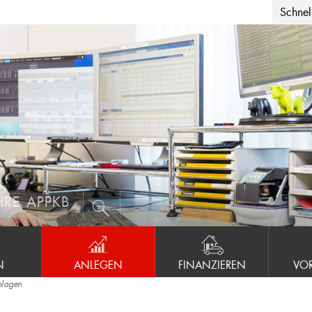
Schnell
HRE APPKB
N
ANLEGEN
FINANZIEREN
VO
nlagen