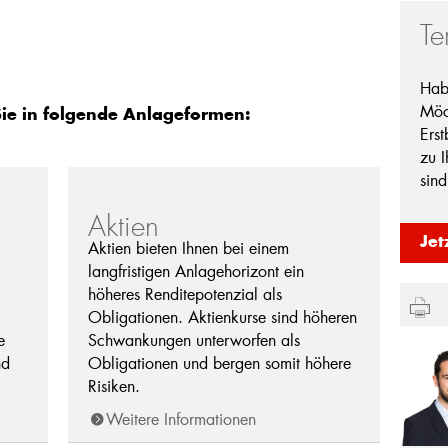
Te
Hab
Möc
Sie in folgende Anlageformen:
Ers
zu 
sind
Aktien
Jet
Aktien bieten Ihnen bei einem
langfristigen Anlagehorizont ein
höheres Renditepotenzial als
Obligationen. Aktienkurse sind höheren
e
Schwankungen unterworfen als
nd
Obligationen und bergen somit höhere
Risiken.
Weitere Informationen