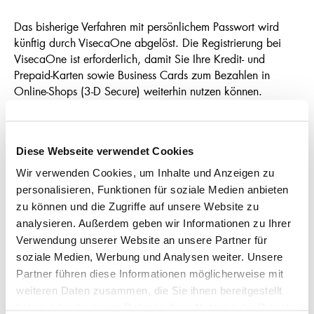
Das bisherige Verfahren mit persönlichem Passwort wird
künftig durch VisecaOne abgelöst. Die Registrierung bei
VisecaOne ist erforderlich, damit Sie Ihre Kredit- und
Prepaid-Karten sowie Business Cards zum Bezahlen in
Online-Shops (3-D Secure) weiterhin nutzen können.
Registrieren Sie sich jetzt auf
VisecaOne
!
Diese Webseite verwendet Cookies
Wir verwenden Cookies, um Inhalte und Anzeigen zu
personalisieren, Funktionen für soziale Medien anbieten
Termin vereinbaren
zu können und die Zugriffe auf unsere Website zu
analysieren. Außerdem geben wir Informationen zu Ihrer
Verwendung unserer Website an unsere Partner für
Möchten Sie weitere Informationen? Oder haben Sie
soziale Medien, Werbung und Analysen weiter. Unsere
Fragen? Gerne besprechen wir dies mit Ihnen
Partner führen diese Informationen möglicherweise mit
telefonisch oder bei einem persönlichen Gespräch.
weiteren Daten zusammen, die Sie ihnen bereitgestellt
haben oder die sie im Rahmen Ihrer Nutzung der Dienste