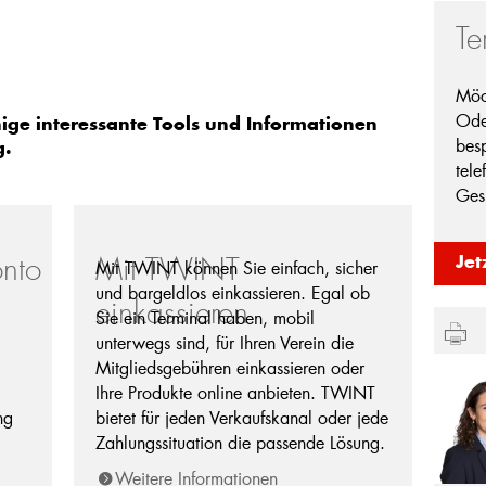
Te
Möc
Ode
nige interessante Tools und Informationen
besp
g.
tele
Ges
onto
Mit TWINT
Jet
Mit TWINT können Sie einfach, sicher
und bargeldlos einkassieren. Egal ob
einkassieren
Sie ein Terminal haben, mobil
unterwegs sind, für Ihren Verein die
Mitgliedsgebühren einkassieren oder
Ihre Produkte online anbieten. TWINT
ng
bietet für jeden Verkaufskanal oder jede
Zahlungssituation die passende Lösung.
Weitere Informationen