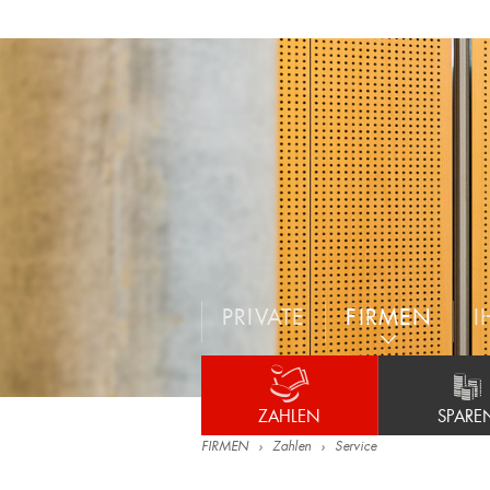
PRIVATE
FIRMEN
I
ZAHLEN
SPARE
FIRMEN
Zahlen
Service