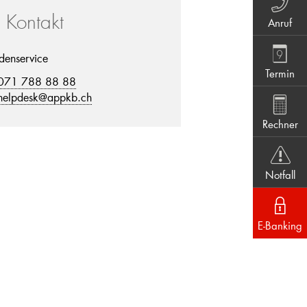
r Kontakt
Anruf
denservice
Termin
071 788 88 88
helpdesk@appkb.ch
Rechner
Notfall
E-Banking