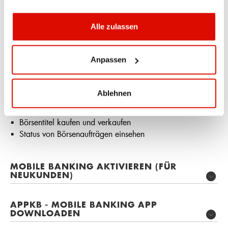
Daueraufträge erfassen, ändern und löschen
Mitteilungen und Benachrichtungen:
Alle zulassen
Kommunikation mit der Bank über einen sicheren Kanal
Benachrichtigungen nach eigenen Bedürfnissen einstellen,
Anpassen
z. B. bei fehlgeschlagenen Zahlungen oder neuen
Mitteilungen der APPKB
Handel:
Ablehnen
Depot-Performance und aktuelle Positionen einsehen
Börsentitel kaufen und verkaufen
Status von Börsenaufträgen einsehen
MOBILE BANKING AKTIVIEREN (FÜR
NEUKUNDEN)
APPKB - MOBILE BANKING APP
DOWNLOADEN