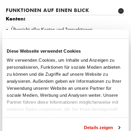
FUNKTIONEN AUF EINEN BLICK
Konten:
Übersicht aller Konten und Transaktionen
Kontoüberträge in Echtzeit
Elektronische Bankbelege und Steuerunterlagen abrufen
Diese Webseite verwendet Cookies
Karten:
Wir verwenden Cookies, um Inhalte und Anzeigen zu
Übersicht aller Karten mit Detailinformationen
personalisieren, Funktionen für soziale Medien anbieten
Karten sperren
zu können und die Zugriffe auf unsere Website zu
Geoblocking selbstständig einrichten (für DMC-Karten;
analysieren. Außerdem geben wir Informationen zu Ihrer
Kreditkarten mit der Viseca-"one"-App)
Verwendung unserer Website an unsere Partner für
Zahlungen:
soziale Medien, Werbung und Analysen weiter. Unsere
Partner führen diese Informationen möglicherweise mit
Inland- und Ausland-Zahlungen ganz einfach erledigen
weiteren Daten zusammen, die Sie ihnen bereitgestellt
QR-Rechnungen mit QR Scan Mobile scannen und
haben oder die sie im Rahmen Ihrer Nutzung der Dienste
bezahlen
gesammelt haben.
Datenschutzrichtlinie
eBill Rechnungen überprüfen und freigeben
Details zeigen