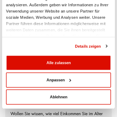
analysieren. Außerdem geben wir Informationen zu Ihrer
Weitere Informationen
Verwendung unserer Website an unsere Partner für
soziale Medien, Werbung und Analysen weiter. Unsere
Partner führen diese Informationen möglicherweise mit
weiteren Daten zusammen, die Sie ihnen bereitgestellt
Kollektiv-Todesfallversicherung
haben oder die sie im Rahmen Ihrer Nutzung der Dienste
gesammelt haben.
Datenschutzrichtlinie
Mit einer Todesfallversicherung stellen Sie sicher, dass
Details zeigen
sich Ihre Angehörigen im Ernstfall nicht um finanzielle
Belange sorgen müssen. Als Hypothekarnehmer der
Appenzeller Kantonalbank profitieren Sie von äusserst
Alle zulassen
günstigen Konditionen.
Weitere Informationen
Anpassen
Ablehnen
Vorsorgerechner
Wollen Sie wissen, wie viel Einkommen Sie im Alter