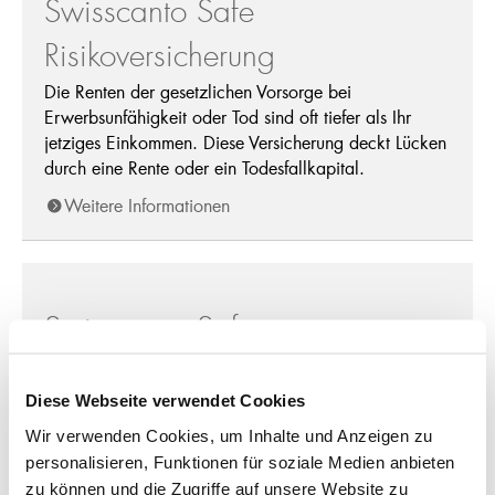
Swisscanto Safe
Risikoversicherung
Die Renten der gesetzlichen Vorsorge bei
Erwerbsunfähigkeit oder Tod sind oft tiefer als Ihr
jetziges Einkommen. Diese Versicherung deckt Lücken
durch eine Rente oder ein Todesfallkapital.
Weitere Informationen
Swisscanto Safe
Kreditversicherung
Diese Webseite verwendet Cookies
Sie haben eine Hypothek oder einen Firmenkredit? Im
Fall von Tod oder Erwerbsunfähigkeit übernimmt diese
Wir verwenden Cookies, um Inhalte und Anzeigen zu
Versicherung die Zinsen oder die ganze oder teilweise
personalisieren, Funktionen für soziale Medien anbieten
Rückzahlung.
zu können und die Zugriffe auf unsere Website zu