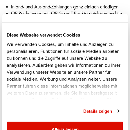
Inland- und Ausland-Zahlungen ganz einfach erledigen
QR-Rechnungen mit QR Scan E-Banking einlesen und im
E-Banking bezahlen
eBill Rechnungen überprüfen und freigeben
Daueraufträge erfassen, ändern und löschen
Diese Webseite verwendet Cookies
Wir verwenden Cookies, um Inhalte und Anzeigen zu
Finanzassistent:
personalisieren, Funktionen für soziale Medien anbieten
Automatische Kategorisierung der Ausgaben
zu können und die Zugriffe auf unsere Website zu
Erkennung von Transaktionen, die möglicherweise bei
analysieren. Außerdem geben wir Informationen zu Ihrer
den Steuern abzugsfähig sind
Verwendung unserer Website an unsere Partner für
Abo-Übersicht
soziale Medien, Werbung und Analysen weiter. Unsere
Budgets für Ausgaben erstellen
Partner führen diese Informationen möglicherweise mit
Mitteilungen und Benachrichtungen:
weiteren Daten zusammen, die Sie ihnen bereitgestellt
haben oder die sie im Rahmen Ihrer Nutzung der Dienste
Kommunikation mit der Bank über einen sicheren Kanal
gesammelt haben.
Datenschutzrichtlinie
Benachrichtigungen nach eigenen Bedürfnissen einstellen,
Details zeigen
z. B. bei fehlgeschlagenen Zahlungen oder neuen
Mitteilungen der APPKB
Alle zulassen