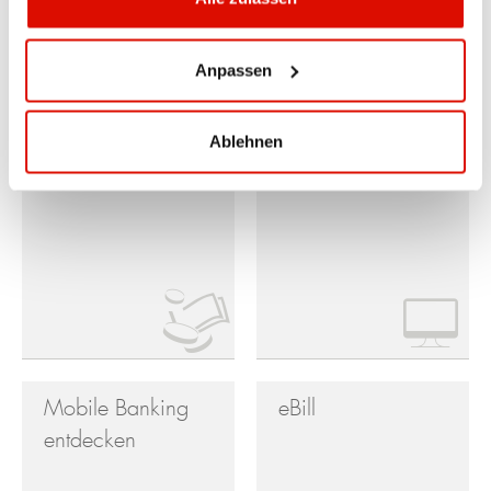
Handel:
Depot-Performance und aktuelle Positionen einsehen
Anpassen
Börsentitel kaufen und verkaufen
Status von Börsenaufträgen einsehen
Ablehnen
Konditionen
E-Output
Mobile Banking
eBill
entdecken