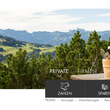
PRIVATE
FIRMEN
I
ZAHLEN
SPARE
PRIVATE
Vorsorgen
Dienstleistungen
Pens