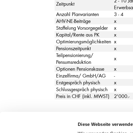
2 - 10 Ja
Zeitpunkt
Erwerbsa
Anzahl Planvarianten
3 - 4
AHV-NE-Beiträge
x
Staffelung Vorsorgegelder
x
Kapital/Rente aus PK
x
Optimierungsmöglichkeiten
x
Pensionszeitpunkt
x
Teilpensionierung/
x
Pensumsreduktion
Optionen Pensionskasse
x
Einzelfirma/ GmbH/AG
-
Erstgespräch physisch
x
Schlussgespräch physisch
x
Preis in CHF (inkl. MWST)
2'000.-
Diese Webseite verwende
Hauptsitz
Geschäf