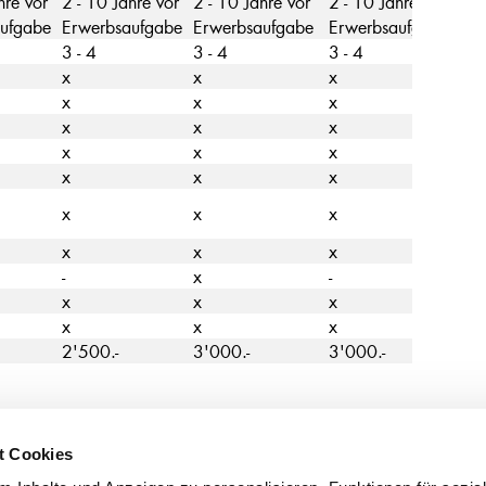
hre vor
2 - 10 Jahre vor
2 - 10 Jahre vor
2 - 10 Jahre vor
ufgabe
Erwerbsaufgabe
Erwerbsaufgabe
Erwerbsaufgabe
3 - 4
3 - 4
3 - 4
x
x
x
x
x
x
x
x
x
x
x
x
x
x
x
x
x
x
x
x
x
-
x
-
x
x
x
x
x
x
2'500.-
3'000.-
3'000.-
t Cookies
tsstellen