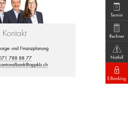
Termin
r Kontakt
Rechner
sorge- und Finanzplanung
Notfall
071 788 88 77
kantonalbank@appkb.ch
E-Banking
t