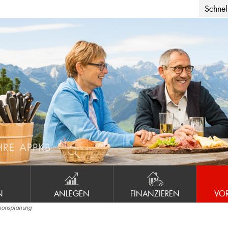
Schnell
HRE APPKB
N
ANLEGEN
FINANZIEREN
VO
ionsplanung