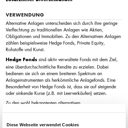
zusätzlicher Diversifikation.
VERWENDUNG
Alternative Anlagen unterscheiden sich durch ihre geringe
Verflechtung zu traditionellen Anlagen wie Aktien,
Obligationen und Immobilien. Zu den Alternativen Anlagen
zählen beispielsweise Hedge Fonds, Private Equity,
Rohstoffe und Kunst.
sind aktiv verwaltete Fonds mit dem Ziel,
Hedge Fonds
eine überdurchschnittliche Rendite zu erzielen. Dabei
bedienen sie sich an einem breiteren Spektrum an
Anlageinstrumenten als herkömmliche Anlagefonds. Eine
Besonderheit von Hedge Fonds ist, dass sie auf steigende
oder sinkende Kurse (z.B. mit Leerverkäufen) setzen.
Zu den wohl bekanntesten alternativen
Anlagemöglichkeiten zählen
. Dazu werden
Rohstoffe
unverarbeitete Güter wie zum Beispiel Gold, Öl
und Weizen gezählt. Anleger können mittels Exchange
Diese Webseite verwendet Cookies