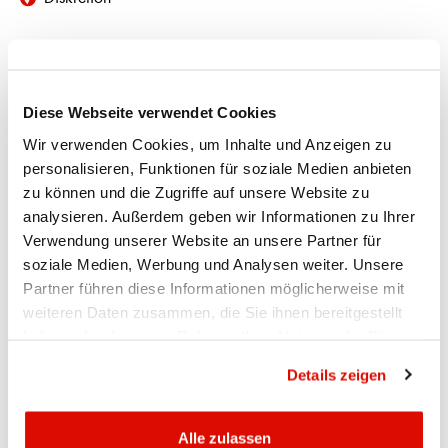
VORAUSSETZUNGEN
Kontoverbindung mit unserer Bank
Diese Webseite verwendet Cookies
KONDITIONEN
Wir verwenden Cookies, um Inhalte und Anzeigen zu
Höhe
Breite
Tiefe
Preis in
personalisieren, Funktionen für soziale Medien anbieten
Grösse
(cm)
(cm)
(cm)
CHF*
zu können und die Zugriffe auf unsere Website zu
1
6
30
48
60.00
analysieren. Außerdem geben wir Informationen zu Ihrer
2
9
30
48
80.00
Verwendung unserer Website an unsere Partner für
3
12
30
48
85.00
soziale Medien, Werbung und Analysen weiter. Unsere
4
15
30
48
90.00
Partner führen diese Informationen möglicherweise mit
5
21
30
48
100.00
weiteren Daten zusammen, die Sie ihnen bereitgestellt
6
36
30
48
150.00
haben oder die sie im Rahmen Ihrer Nutzung der Dienste
7
36
60
48
190.00
gesammelt haben.
Datenschutzrichtlinie
8
30
60
48
220.00
Details zeigen
9
60
60
48
420.00
10
90
60
48
660.00
Alle zulassen