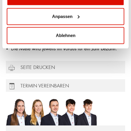
* Die Preise verstehen sich exkl. MwSt. und pro Jahr.
Anpassen
BEMERKUNG
Es sind nicht mehr alle Fachgrössen an allen Standorten
Ablehnen
verfügbar.
Die Miete wird jeweils im Voraus für ein Jahr bezahlt.
SEITE DRUCKEN
TERMIN VEREINBAREN