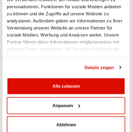
1. Quartal 2025
1.780 %
personalisieren, Funktionen für soziale Medien anbieten
4. Quartal 2024
2.060 %
zu können und die Zugriffe auf unsere Website zu
3. Quartal 2024
2.310 %
analysieren. Außerdem geben wir Informationen zu Ihrer
2. Quartal 2024
2.550 %
Verwendung unserer Website an unsere Partner für
1. Quartal 2024
2.550 %
4. Quartal 2023
2.560 %
soziale Medien, Werbung und Analysen weiter. Unsere
3. Quartal 2023
2.290 %
Partner führen diese Informationen möglicherweise mit
2. Quartal 2023
1.790 %
weiteren Daten zusammen, die Sie ihnen bereitgestellt
1. Quartal 2023
1.330 %
haben oder die sie im Rahmen Ihrer Nutzung der Dienste
4. Quartal 2022
0.850 %
gesammelt haben.
Datenschutzrichtlinie
Details zeigen
3. Quartal 2022
0.850 %
2. Quartal 2022
0.850 %
1. Quartal 2022
0.850 %
Alle zulassen
4. Quartal 2021
0.850 %
3. Quartal 2021
0.850 %
2. Quartal 2021
0.850 %
Anpassen
1. Quartal 2021
0.850 %
Ablehnen