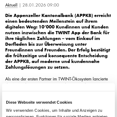
Aktuell
| 28.01.2026 09:00
Die Appenzeller Kantonalbank (APPKB) erreicht
einen bedeutenden Meilenstein auf ihrem
digitalen Weg: 10’000 Kundinnen und Kunden
nutzen inzwischen die TWINT App der Bank für
ihre täglichen Zahlungen – vom Einkauf im
Dorfladen bis zur Überweisung unter
Freundinnen und Freunden. Der Erfolg bestätigt
die frühzeitige und konsequente Entscheidung
der APPKB, auf moderne und kundennahe
Zahlungslösungen zu setzen.
Als eine der ersten Partner im TWINT-Ökosystem lancierte
die APPKB bereits am 19. Dezember 2017 ihre eigene
App – als zehnte Bank in der Schweiz. Heute zählen 71
Banken zu den TWINT-Issuern. Seither verzeichnet die App
Diese Webseite verwendet Cookies
eine dynamische Entwicklung: Allein im Jahr 2025 wurden
monatlich über 100’000 Transaktionen mit der TWINT
Wir verwenden Cookies, um Inhalte und Anzeigen zu
App der APPKB durchgeführt.
personalisieren, Funktionen für soziale Medien anbieten