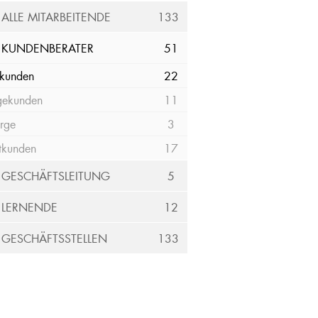
ALLE MITARBEITENDE
133
KUNDENBERATER
51
tkunden
22
gekunden
11
rge
3
tkunden
17
GESCHÄFTSLEITUNG
5
LERNENDE
12
GESCHÄFTSSTELLEN
133