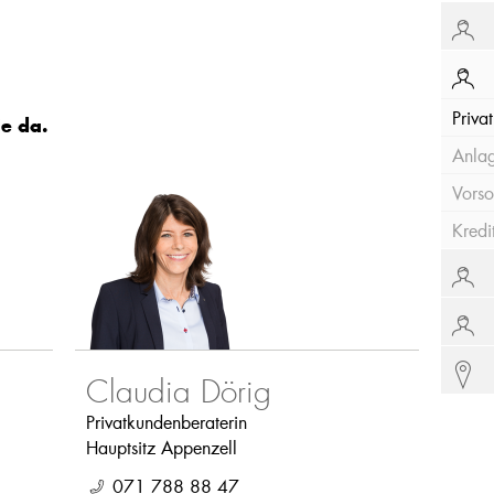
Priva
ie da.
Anla
Vorso
Kredi
Claudia Dörig
Privatkundenberaterin
Hauptsitz Appenzell
071 788 88 47