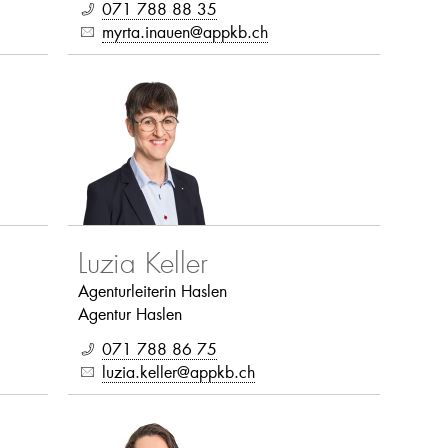
071 788 88 35
myrta.inauen@appkb.ch
Luzia Keller
Agenturleiterin Haslen
Agentur Haslen
071 788 86 75
luzia.keller@appkb.ch