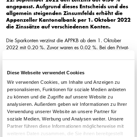
22. September 2022 den Leitzins auf 0.50 %
angepasst. Aufgrund dieses Entscheids und des
allgemein steigenden Zinsumfelds erhöht die
Appenzeller Kantonalbank per 1. Oktober 2022
die Zinssätze auf verschiedenen Konten.
Die Sparkonten verzinst die APPKB ab dem 1. Oktober
2022 mit 0.20 %. Zuvor waren es 0.02 %. Bei den Privat-
und Servicekonten erhalten die Kundinnen und Kunden neu
0.10 % anstelle bisher 0.00 %. Auf den
Sparen 3
Konten
steigt der Zinssatz von 0.10 % auf neu 0.25 %. Die
Diese Webseite verwendet Cookies
Zinsvorteile für Kinder, Jugendliche und Studierende bleiben
auf allen Konten bestehen.
Wir verwenden Cookies, um Inhalte und Anzeigen zu
personalisieren, Funktionen für soziale Medien anbieten
Für langfristige Anlagen bietet die APPKB weiterhin
zu können und die Zugriffe auf unsere Website zu
attraktive Konditionen auf Kassenobligationen an. So liegen
analysieren. Außerdem geben wir Informationen zu Ihrer
die Zinssätze für Laufzeiten von zwei bis zehn Jahren aktuell
Verwendung unserer Website an unsere Partner für
zwischen 0.80 % und 1.60 %.
soziale Medien, Werbung und Analysen weiter. Unsere
Detaillierte Informationen zu einzelnen Konten und
Partner führen diese Informationen möglicherweise mit
Konditionen finden sich
hier.
weiteren Daten zusammen, die Sie ihnen bereitgestellt