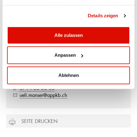
haben oder die sie im Rahmen Ihrer Nutzung der Dienste
gesammelt haben.
Datenschutzrichtlinie
Details zeigen
Alle zulassen
Ihr Kontakt
Anpassen
Ueli Manser
Direktor
Ablehnen
Hauptsitz Appenzell
071 788 88 00
ueli.manser@appkb.ch
SEITE DRUCKEN