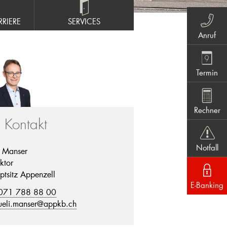
RIERE
SERVICES
Anruf
Termin
Rechner
r Kontakt
Notfall
i Manser
ktor
ptsitz Appenzell
E-Banking
071 788 88 00
ueli.manser@appkb.ch