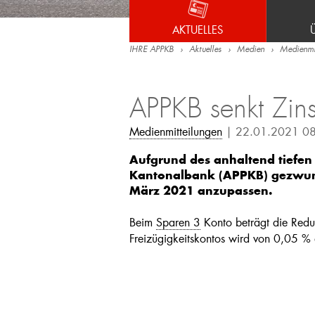
AKTUELLES
IHRE APPKB
Aktuelles
Medien
Medienmit
APPKB senkt Zins
Medienmitteilungen
| 22.01.2021 0
Aufgrund des anhaltend tiefen 
Kantonalbank (APPKB) gezwunge
März 2021 anzupassen.
Beim
Sparen 3
Konto beträgt die Redu
Freizügigkeitskontos wird von 0,05 % 