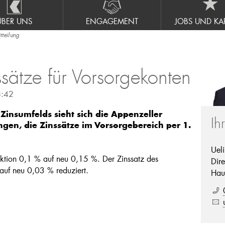
ÜBER UNS
ENGAGEMENT
JOBS UND KAR
teilung
sätze für Vorsorgekonten
8:42
Zinsumfelds sieht sich die Appenzeller
Ih
n, die Zinssätze im Vorsorgebereich per 1.
Uel
ktion 0,1 % auf neu 0,15 %. Der Zinssatz des
Dire
auf neu 0,03 % reduziert.
Hau