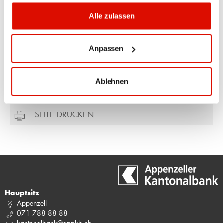
Alle zulassen
Ueli Manser
Direktor
Hauptsitz Appenzell
Anpassen
071 788 88 00
ueli.manser@appkb.ch
Ablehnen
SEITE DRUCKEN
Hauptsitz
Appenzell
071 788 88 88
kantonalbank@appkb.ch