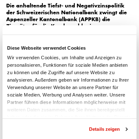
Die anhaltende Tiefst- und Negativzinspolitik
der Schweizerischen Nationalbank zwingt die
Appenzeller Kantonalbank (APPKB) die
Zinssätze für die Kundengelder im
Vorsorgebereich per 1. Mai 2019 leicht zu
reduzieren.
Diese Webseite verwendet Cookies
Beim
Sparen 3
Konto beträgt die Reduktion 0,1 % auf neu
Wir verwenden Cookies, um Inhalte und Anzeigen zu
0,25 %. Der Zinssatz des Freizügigkeitskontos wird von
personalisieren, Funktionen für soziale Medien anbieten
0,1 % auf neu 0,05 % reduziert. Trotz des anhaltenden
zu können und die Zugriffe auf unsere Website zu
Margendrucks ist es für die APPKB weiterhin kein Thema,
analysieren. Außerdem geben wir Informationen zu Ihrer
Negativzinsen für alle Kunden einzuführen.
Verwendung unserer Website an unsere Partner für
soziale Medien, Werbung und Analysen weiter. Unsere
Partner führen diese Informationen möglicherweise mit
weiteren Daten zusammen, die Sie ihnen bereitgestellt
haben oder die sie im Rahmen Ihrer Nutzung der Dienste
gesammelt haben.
Datenschutzrichtlinie
Details zeigen
Ihr Kontakt