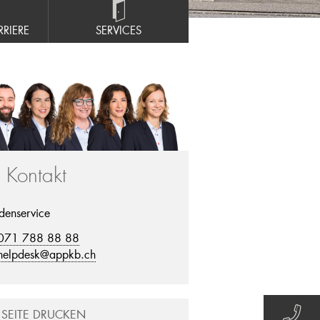
RIERE
SERVICES
r Kontakt
denservice
071 788 88 88
helpdesk@appkb.ch
SEITE DRUCKEN