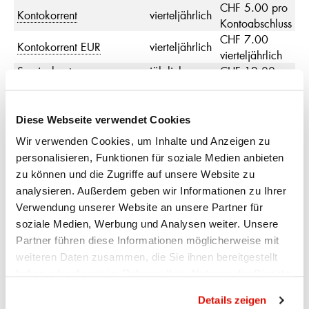
CHF 5.00 pro
Kontokorrent
vierteljährlich
Kontoabschluss
CHF 7.00
Kontokorrent EUR
vierteljährlich
vierteljährlich
Servicekonto
jährlich
CHF 12.00
Servicekonto
EUR
jährlich
CHF 8.00
Diese Webseite verwendet Cookies
KONTOAUSZÜGE
Wir verwenden Cookies, um Inhalte und Anzeigen zu
Kontokorrent
,
Kontokorrent
personalisieren, Funktionen für soziale Medien anbieten
EUR
,
Servicekonto
,
monatlich
Porto*
zu können und die Zugriffe auf unsere Website zu
Servicekonto
EUR
analysieren. Außerdem geben wir Informationen zu Ihrer
Verwendung unserer Website an unsere Partner für
* bei
elektronischem Output
über E-Banking gratis
soziale Medien, Werbung und Analysen weiter. Unsere
Partner führen diese Informationen möglicherweise mit
POSTZUSTELLUNG
weiteren Daten zusammen, die Sie ihnen bereitgestellt
Portokosten für die Postzustellung
B-Post-Tarif*
haben oder die sie im Rahmen Ihrer Nutzung der Dienste
Kontokorrent
,
Kontokorrent EUR
,
gesammelt haben.
Datenschutzrichtlinie
CHF 0.85
Details zeigen
Servicekonto
,
Servicekonto
EUR