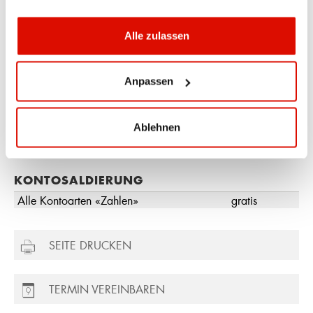
* Bei Versand ins Ausland und A-Post wird ein separater
Alle zulassen
Tarif verrechnet.
Anpassen
RÜCKZUGSBESTIMMUNGEN
separate
Nichteinhaltung der
Gebühr
Rückzugsbestimmungen
Ablehnen
Rückzug
KONTOSALDIERUNG
Alle Kontoarten «Zahlen»
gratis
SEITE DRUCKEN
TERMIN VEREINBAREN