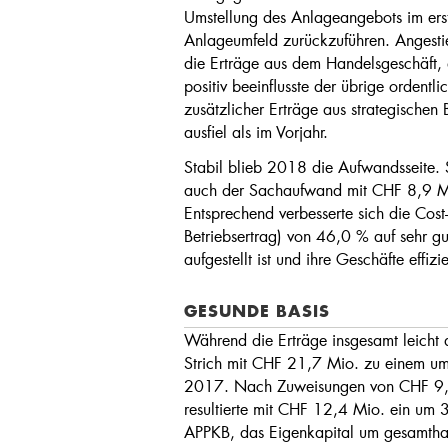
Umstellung des Anlageangebots im erst
Anlageumfeld zurückzuführen. Angestie
die Erträge aus dem Handelsgeschäft, 
positiv beeinflusste der übrige ordentl
zusätzlicher Erträge aus strategisch
ausfiel als im Vorjahr.
Stabil blieb 2018 die Aufwandsseite.
auch der Sachaufwand mit CHF 8,9 Mio
Entsprechend verbesserte sich die Cos
Betriebsertrag) von 46,0 % auf sehr g
aufgestellt ist und ihre Geschäfte effizi
GESUNDE BASIS
Während die Erträge insgesamt leicht a
Strich mit CHF 21,7 Mio. zu einem um 
2017. Nach Zuweisungen von CHF 9,8 
resultierte mit CHF 12,4 Mio. ein um 
APPKB, das Eigenkapital um gesamtha