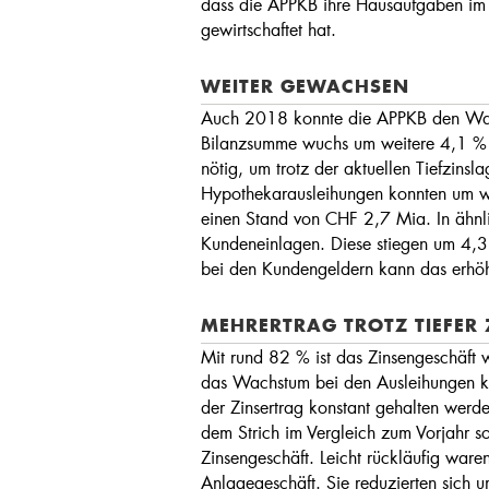
dass die APPKB ihre Hausaufgaben im 
gewirtschaftet hat.
WEITER GEWACHSEN
Auch 2018 konnte die APPKB den Wach
Bilanzsumme wuchs um weitere 4,1 %
nötig, um trotz der aktuellen Tiefzinsl
Hypothekarausleihungen konnten um we
einen Stand von CHF 2,7 Mia. In ähnli
Kundeneinlagen. Diese stiegen um 4,3
bei den Kundengeldern kann das erhöh
MEHRERTRAG TROTZ TIEFER
Mit rund 82 % ist das Zinsengeschäft w
das Wachstum bei den Ausleihungen ko
der Zinsertrag konstant gehalten werde
dem Strich im Vergleich zum Vorjahr s
Zinsengeschäft. Leicht rückläufig ware
Anlagegeschäft. Sie reduzierten sich u