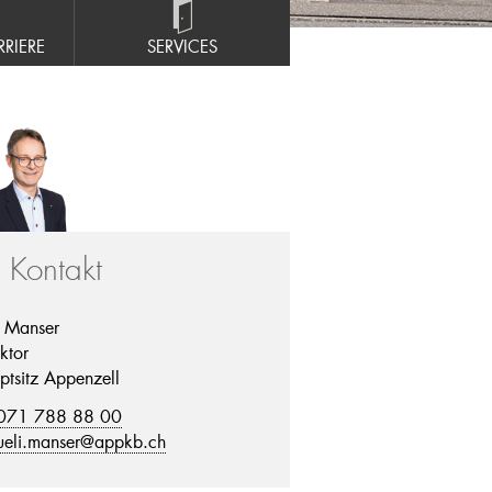
RIERE
SERVICES
r Kontakt
i Manser
ktor
ptsitz Appenzell
071 788 88 00
ueli.manser@appkb.ch