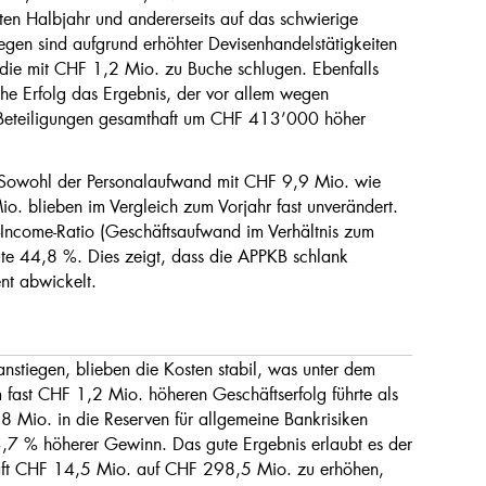
en Halbjahr und andererseits auf das schwierige
gen sind aufgrund erhöhter Devisenhandelstätigkeiten
die mit CHF 1,2 Mio. zu Buche schlugen. Ebenfalls
iche Erfolg das Ergebnis, der vor allem wegen
en Beteiligungen gesamthaft um CHF 413’000 höher
 Sowohl der Personalaufwand mit CHF 9,9 Mio. wie
. blieben im Vergleich zum Vorjahr fast unverändert.
t-Income-Ratio (Geschäftsaufwand im Verhältnis zum
ute 44,8 %. Dies zeigt, dass die APPKB schlank
ent abwickelt.
nstiegen, blieben die Kosten stabil, was unter dem
fast CHF 1,2 Mio. höheren Geschäftserfolg führte als
Mio. in die Reserven für allgemeine Bankrisiken
3,7 % höherer Gewinn. Das gute Ergebnis erlaubt es der
ft CHF 14,5 Mio. auf CHF 298,5 Mio. zu erhöhen,