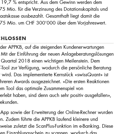
on 19,7 % entspricht. Aus dem Gewinn werden dem
5 Mio. für die Verzinsung des Dotationskapitals und
atskasse ausbezahlt. Gesamthaft liegt damit die
7,75 Mio. um CHF 300’000 über dem Vorjahreswert.
CHLOSSEN
 der APPKB, auf die steigenden Kundenerwartungen
n. Mit der Einführung der neuen Anlageberatungslösungen
n Quartal 2018 einen wichtigen Meilenstein. Dem
T-Tool zur Verfügung, wodurch die persönliche Beratung
rt wird. Das implementierte Kernstück «swissQuant» ist
ehreren Awards ausgezeichnet. «Die ersten Reaktionen
dem Tool das optimale Zusammenspiel von
erlebt haben, sind denn auch sehr positiv ausgefallen»,
gekunden.
App sowie der Erweiterung der Online-Rechner wurden
en. Zudem führte die APPKB laufend kleinere und
weise zuletzt die ScanPlus-Funktion im e-Banking. Diese
nen Einzahlungsschein zu scannen, wodurch das