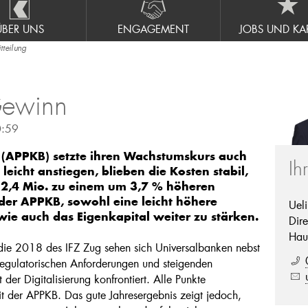
ÜBER UNS
ENGAGEMENT
JOBS UND KAR
teilung
Gewinn
0:59
 (APPKB) setzte ihren Wachstumskurs auch
Ih
leicht anstiegen, blieben die Kosten stabil,
12,4 Mio. zu einem um 3,7 % höheren
 der APPKB, sowohl eine leicht höhere
Uel
ie auch das Eigenkapital weiter zu stärken.
Dire
Hau
ie 2018 des IFZ Zug sehen sich Universalbanken nebst
egulatorischen Anforderungen und steigenden
er Digitalisierung konfrontiert. Alle Punkte
it der APPKB. Das gute Jahresergebnis zeigt jedoch,