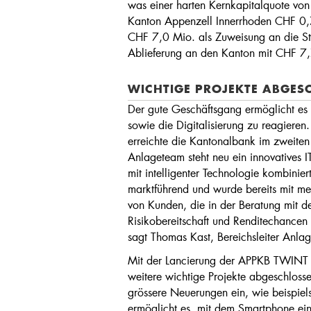
was einer harten Kernkapitalquote v
Kanton Appenzell Innerrhoden CHF 0,7
CHF 7,0 Mio. als Zuweisung an die Sta
Ablieferung an den Kanton mit CHF 
WICHTIGE PROJEKTE ABGES
Der gute Geschäftsgang ermöglicht es
sowie die Digitalisierung zu reagiere
erreichte die Kantonalbank im zweite
Anlageteam steht neu ein innovatives I
mit intelligenter Technologie kombinie
marktführend und wurde bereits mit m
von Kunden, die in der Beratung mit 
Risikobereitschaft und Renditechancen 
sagt Thomas Kast, Bereichsleiter Anla
Mit der Lancierung der APPKB TWINT 
weitere wichtige Projekte abgeschloss
grössere Neuerungen ein, wie beispiels
ermöglicht es, mit dem Smartphone ei