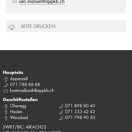
ueli.manser@appkb.ch
SEITE DRUCKEN
Hauptsitz
Appenzell
071 788 88 88
kantonalbank@appkb.ch
Geschäftsstellen
Oberegg
071 898 80 40
Haslen
071 333 42 42
Weissbad
071 798 90 50
SWIFT/BIC: AIKACH22