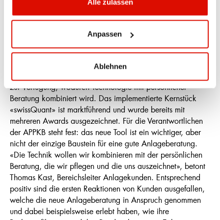
weiter zu stärken und dadurch das Wachstum auf ein
Alle zulassen
weiterhin gesundes Fundament zu stellen.
Mit der Einführung der neuen Anlageberatungslösungen
Anpassen
erreichte die APPKB im zweiten Quartal 2018 zudem einen
wichtigen Meilenstein, um – nebst den
Hypothekarausleihungen – das zweite Standbein weiter zu
Ablehnen
stärken. Dem Anlageteam steht neu ein innovatives IT-Tool
zur Verfügung, wodurch Technologie mit persönlicher
Beratung kombiniert wird. Das implementierte Kernstück
«swissQuant» ist marktführend und wurde bereits mit
mehreren Awards ausgezeichnet. Für die Verantwortlichen
der APPKB steht fest: das neue Tool ist ein wichtiger, aber
nicht der einzige Baustein für eine gute Anlageberatung.
«Die Technik wollen wir kombinieren mit der persönlichen
Beratung, die wir pflegen und die uns auszeichnet», betont
Thomas Kast, Bereichsleiter Anlagekunden. Entsprechend
positiv sind die ersten Reaktionen von Kunden ausgefallen,
welche die neue Anlageberatung in Anspruch genommen
und dabei beispielsweise erlebt haben, wie ihre