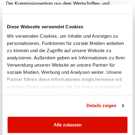
Der Kommissionsertrag aus dem Wertschriften- und
Anlagegeschäft nahm um 14,6% zu und erreichte CHF 5,5
Mio. Die Strategie 2028 setzt einen Schwerpunkt auf den
Ausbau des Anlagegeschäfts; die ersten Massnahmen
Diese Webseite verwendet Cookies
zeigen ihre Wirkung. Dazu Ueli Manser: «Wir setzen eines
Wir verwenden Cookies, um Inhalte und Anzeigen zu
der modernsten Beratungstools der Schweiz ein, unsere
personalisieren, Funktionen für soziale Medien anbieten
Mitarbeitenden sind hervorragend ausgebildet und immer
zu können und die Zugriffe auf unsere Website zu
mehr Kundinnen und Kunden schenken uns ihr Vertrauen
analysieren. Außerdem geben wir Informationen zu Ihrer
und berücksichtigen uns als ihre Anlagebank.» Treiber
Verwendung unserer Website an unsere Partner für
waren sowohl neue Mandate in der Vermögensverwaltung
als auch in der Anlageberatung. Ebenso hat das im
soziale Medien, Werbung und Analysen weiter. Unsere
Jubiläumsjahr neu lancierte KB-Zertifikat Pro
Partner führen diese Informationen möglicherweise mit
Appenzellerland positiv zum Ergebnis beigetragen. Folglich
weiteren Daten zusammen, die Sie ihnen bereitgestellt
sind auch die Depotwerte um CHF 183 Mio. auf CHF
haben oder die sie im Rahmen Ihrer Nutzung der Dienste
1’370 Mio. gestiegen.
gesammelt haben.
Datenschutzrichtlinie
Details zeigen
MEHR PERSONAL UND GEZIELTE
DIGITALISIERUNGSMASSNAHMEN
Alle zulassen
Das anhaltende Wachstum sowie die weiterhin steigenden