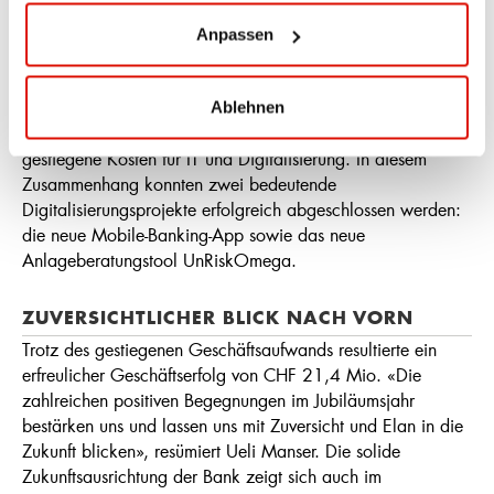
regulatorischen Vorgaben machten einen Ausbau des
Personalbestands erforderlich, was zu höheren
Anpassen
Personalkosten führte. Der Personalaufwand stieg
entsprechend um 6,6% auf CHF 13 Mio. Der höhere
Sachaufwand war von Einmaleffekten geprägt: einerseits
Ablehnen
durch die Jubiläumsaktivitäten, andererseits durch
gestiegene Kosten für IT und Digitalisierung. In diesem
Zusammenhang konnten zwei bedeutende
Digitalisierungsprojekte erfolgreich abgeschlossen werden:
die neue Mobile-Banking-App sowie das neue
Anlageberatungstool UnRiskOmega.
ZUVERSICHTLICHER BLICK NACH VORN
Trotz des gestiegenen Geschäftsaufwands resultierte ein
erfreulicher Geschäftserfolg von CHF 21,4 Mio. «Die
zahlreichen positiven Begegnungen im Jubiläumsjahr
bestärken uns und lassen uns mit Zuversicht und Elan in die
Zukunft blicken», resümiert Ueli Manser. Die solide
Zukunftsausrichtung der Bank zeigt sich auch im