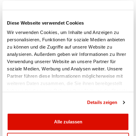
Einfach auf „Details“ klicken und auf unserer
Jubiläumsseite in unvergesslichen Momenten
und bewegenden Erinnerungen schwelgen.
Diese Webseite verwendet Cookies
Externe URL
Wir verwenden Cookies, um Inhalte und Anzeigen zu
personalisieren, Funktionen für soziale Medien anbieten
zu können und die Zugriffe auf unsere Website zu
analysieren. Außerdem geben wir Informationen zu Ihrer
Verwendung unserer Website an unsere Partner für
soziale Medien, Werbung und Analysen weiter. Unsere
Partner führen diese Informationen möglicherweise mit
Ihr Kontakt
weiteren Daten zusammen, die Sie ihnen bereitgestellt
haben oder die sie im Rahmen Ihrer Nutzung der Dienste
gesammelt haben.
Datenschutzrichtlinie
Ueli Manser
Details zeigen
Direktor
Hauptsitz Appenzell
Alle zulassen
071 788 88 00
ueli.manser@appkb.ch