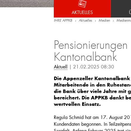
AKTUELLES
IHRE APPKB
Aktuelles
Medien
Medienmit
Pensionierungen 
Kantonalbank
Aktuell
| 21.02.2025 08:30
Die Appenzeller Kantonalbank 
Mitarbeitende in den Ruhestan
die Bank über viele Jahre mi
bereichert. Die APPKB dankt bei
wertvollen Einsatz.
Regula Schmid hat am 17. August 201
Kundendaten begonnen. In Teilzeitpens
Sorgfalt. Anfang Februar 2025 trat si