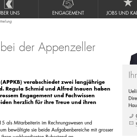
ÜBER UNS
ENGAGEMENT
JOBS UND KAR
teilung
bei der Appenzeller
Ih
(APPKB) verabschiedet zwei langjährige
d. Regula Schmid und Alfred Inauen haben
Uel
t grossem Engagement und Fachwissen
Dire
den herzlich für ihre Treue und ihren
Hau
5 als Mitarbeiterin im Rechnungswesen und
um bewältigte sie beide Aufgabenbereiche mit grosser
e ihren wohlverdienten Ruhestand an.