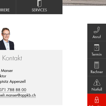
RIERE
SERVICES
Anruf
Termin
r Kontakt
i Manser
Rechner
ktor
ptsitz Appenzell
Notfall
071 788 88 00
ueli.manser@appkb.ch