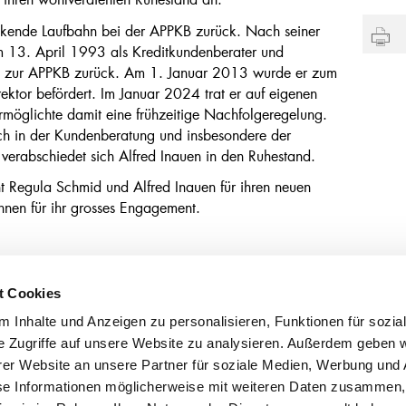
uckende Laufbahn bei der APPKB zurück. Nach seiner
 13. April 1993 als Kreditkundenberater und
edite zur APPKB zurück. Am 1. Januar 2013 wurde er zum
rektor befördert. Im Januar 2024 trat er auf eigenen
möglichte damit eine frühzeitige Nachfolgeregelung.
lich in der Kundenberatung und insbesondere der
rabschiedet sich Alfred Inauen in den Ruhestand.
 Regula Schmid und Alfred Inauen für ihren neuen
hnen für ihr grosses Engagement.
t Cookies
tsstellen
 Inhalte und Anzeigen zu personalisieren, Funktionen für sozia
egg
071 898 80 40
e Zugriffe auf unsere Website zu analysieren. Außerdem geben w
en
071 333 42 42
sbad
071 798 90 50
er Website an unsere Partner für soziale Medien, Werbung und 
se Informationen möglicherweise mit weiteren Daten zusammen, 