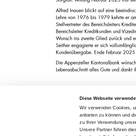
Alfred Inauen blickt auf eine beeindr
Lehre von 1976 bis 1979 kehrte er am
Stellvertreter des Bereichsleiters Kr
Bereichsleiter Kreditkunden und Vizedi
Wunsch ins zweite Glied zurück und er
Seither engagierte er sich vollumfäng
Kundenübergabe. Ende Februar 2025 ve
Die Appenzeller Kantonalbank wünscht
Lebensabschnitt alles Gute und dankt i
Diese Webseite verwende
Hauptsitz
Geschäf
Wir verwenden Cookies, um
Appenzell
Ober
anbieten zu können und di
071 788 88 88
Hasl
kantonalbank@appkb.ch
Weis
zu Ihrer Verwendung unser
Unsere Partner führen die
SWIFT/BIC: AIKACH22