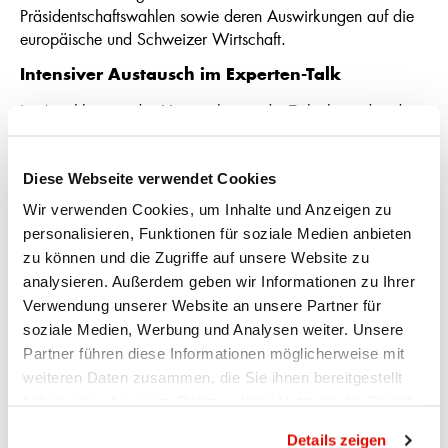
Präsidentschaftswahlen sowie deren Auswirkungen auf die
europäische und Schweizer Wirtschaft.
Intensiver Austausch im Experten-Talk
Im Anschluss an den Vortrag hatten die Teilnehmenden die
Gelegenheit, in einem angeregten Experten-Talk zwischen
Jens Korte und Simon Lustenberger, Leiter Anlagestrategie
der Zürcher Kantonalbank, tiefer in die präsentierten
Diese Webseite verwendet Cookies
Themen einzutauchen. Moderiert wurde die Diskussion von
Wir verwenden Cookies, um Inhalte und Anzeigen zu
Thomas Brägger, Bereichsleiter Anlagekunden und Mitglied
personalisieren, Funktionen für soziale Medien anbieten
der Geschäftsleitung der Appenzeller Kantonalbank. Auch
zu können und die Zugriffe auf unsere Website zu
das Publikum konnte sich aktiv einbringen und den
analysieren. Außerdem geben wir Informationen zu Ihrer
Finanzexperten direkt Fragen stellen. Das Forum bot den
Verwendung unserer Website an unsere Partner für
Gästen wertvolle Impulse und Raum für einen regen
soziale Medien, Werbung und Analysen weiter. Unsere
Austausch. Beim anschliessenden Apéro hatten die
Partner führen diese Informationen möglicherweise mit
Teilnehmenden zudem die Gelegenheit, die besprochenen
weiteren Daten zusammen, die Sie ihnen bereitgestellt
Themen weiter zu vertiefen und mit den Exponenten in
haben oder die sie im Rahmen Ihrer Nutzung der Dienste
persönlichen Kontakt zu treten.
gesammelt haben.
Datenschutzrichtlinie
Details zeigen
Fachkompetenz und Zusammenarbeit für