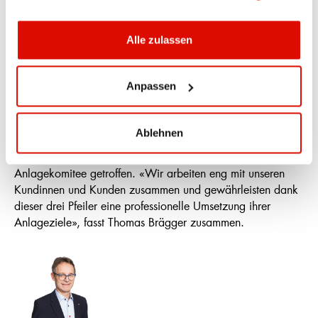
erfolgreiche Anlagestrategien
Alle zulassen
Seit August 2023 leitet Thomas Brägger als Bereichsleiter
Anlagekunden und Mitglied der Geschäftsleitung ein Team
von rund 20 Mitarbeitenden. In der Anlageberatung wird
Anpassen
die Fachkompetenz der Kundenbetreuer durch die enge
Zusammenarbeit mit der Zürcher Kantonalbank im Bereich
Research ergänzt. Zudem unterstützt ein quantitatives
Ablehnen
Modell die optimale Gewichtung der Musterportfolios, und
die endgültigen Entscheidungen werden im internen
Anlagekomitee getroffen. «Wir arbeiten eng mit unseren
Kundinnen und Kunden zusammen und gewährleisten dank
dieser drei Pfeiler eine professionelle Umsetzung ihrer
Anlageziele», fasst Thomas Brägger zusammen.