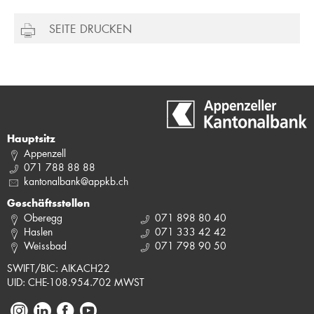
SEITE DRUCKEN
Hauptsitz
Appenzell
071 788 88 88
kantonalbank@appkb.ch
Geschäftsstellen
Oberegg
071 898 80 40
Haslen
071 333 42 42
Weissbad
071 798 90 50
SWIFT/BIC: AIKACH22
UID: CHE-108.954.702 MWST