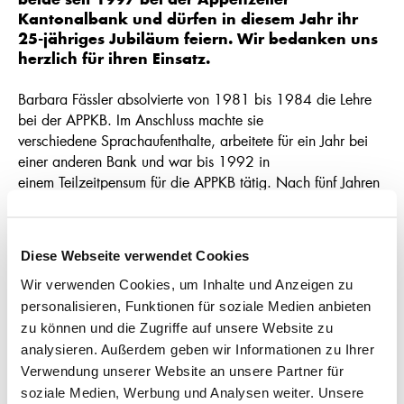
beide seit 1997 bei der Appenzeller
Kantonalbank und dürfen in diesem Jahr ihr
25-jähriges Jubiläum feiern. Wir bedanken uns
herzlich für ihren Einsatz.
Barbara Fässler absolvierte von 1981 bis 1984 die Lehre
bei der APPKB. Im Anschluss machte sie
verschiedene Sprachaufenthalte, arbeitete für ein Jahr bei
einer anderen Bank und war bis 1992 in
einem Teilzeitpensum für die APPKB tätig. Nach fünf Jahren
kehrte Barbara Fässler am 5. Mai 1997 als
Teilzeit-Mitarbeiterin ins Backoffice Wertschriften zurück. Sie
unterstützte dabei stets auch die Abteilung
Diese Webseite verwendet Cookies
Handel, deren Leitung sie vor drei Jahren übernahm.
Wir verwenden Cookies, um Inhalte und Anzeigen zu
Seit dem 9. Juni 1997 ist Thomas Fässler bei der APPKB.
personalisieren, Funktionen für soziale Medien anbieten
Eingestellt wurde er als Sachbearbeiter Kredite
zu können und die Zugriffe auf unsere Website zu
und leitete dabei ein Projekt zur Einführung eines neuen
analysieren. Außerdem geben wir Informationen zu Ihrer
Kreditprogramms. Nach zwei Jahren wechselte
Verwendung unserer Website an unsere Partner für
er in das Backoffice Anlagen und übernahm Anfang 2015
soziale Medien, Werbung und Analysen weiter. Unsere
die Leitung dieser Abteilung.