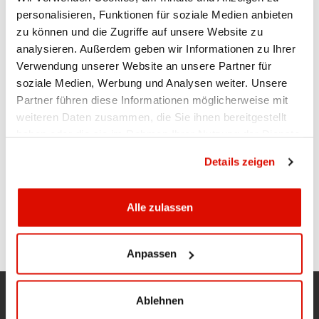
personalisieren, Funktionen für soziale Medien anbieten
zu können und die Zugriffe auf unsere Website zu
Ihr Kontakt
analysieren. Außerdem geben wir Informationen zu Ihrer
Verwendung unserer Website an unsere Partner für
Ueli Manser
soziale Medien, Werbung und Analysen weiter. Unsere
Direktor
Partner führen diese Informationen möglicherweise mit
Hauptsitz Appenzell
weiteren Daten zusammen, die Sie ihnen bereitgestellt
haben oder die sie im Rahmen Ihrer Nutzung der Dienste
071 788 88 00
gesammelt haben.
Datenschutzrichtlinie
ueli.manser@appkb.ch
Details zeigen
Alle zulassen
SEITE DRUCKEN
Anpassen
Ablehnen