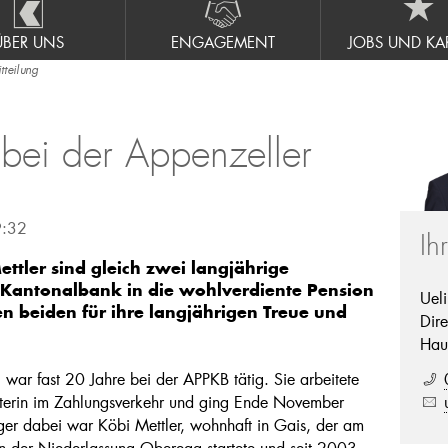
ÜBER UNS
ENGAGEMENT
JOBS UND KAR
teilung
bei der Appenzeller
9:32
Ih
ttler sind gleich zwei langjährige
 Kantonalbank in die wohlverdiente Pension
Uel
 beiden für ihre langjährigen Treue und
Dire
Hau
war fast 20 Jahre bei der APPKB tätig. Sie arbeitete
iterin im Zahlungsverkehr und ging Ende November
ger dabei war Köbi Mettler, wohnhaft in Gais, der am
in der Niederlassung Oberegg startete und seit 2003