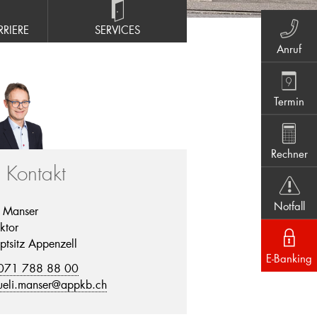
RIERE
SERVICES
Anruf
Termin
Rechner
r Kontakt
Notfall
i Manser
ktor
ptsitz Appenzell
E-Banking
071 788 88 00
ueli.manser@appkb.ch