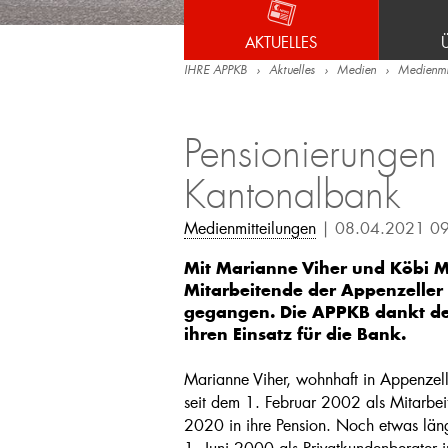
AKTUELLES
IHRE APPKB
Aktuelles
Medien
Medienmit
Pensionierungen 
Kantonalbank
Medienmitteilungen
| 08.04.2021 0
Mit Marianne Viher und Köbi Me
Mitarbeitende der Appenzeller
gegangen. Die APPKB dankt den
ihren Einsatz für die Bank.
Marianne Viher, wohnhaft in Appenzell 
seit dem 1. Februar 2002 als Mitarbe
2020 in ihre Pension. Noch etwas län
1. Juni 2000 als Privatkundenberater 