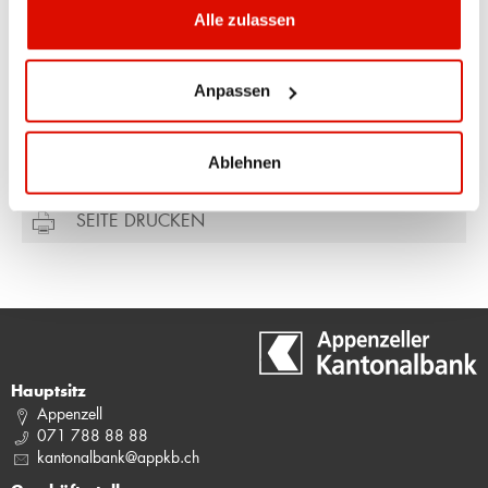
Ueli Manser
Alle zulassen
Direktor
Hauptsitz Appenzell
Anpassen
071 788 88 00
ueli.manser@appkb.ch
Ablehnen
SEITE DRUCKEN
Hauptsitz
Appenzell
071 788 88 88
kantonalbank@appkb.ch