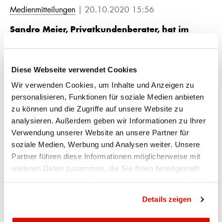
Medienmitteilungen
| 20.10.2020 15:56
Sandro Meier, Privatkundenberater, hat im
Anschluss an die Ausbildung und Zertifizierung
zum
"Dipl. Finanzberater IAF" den Lehrgang zum
Diese Webseite verwendet Cookies
"Finanzplaner mit eidg. Fachausweis"
Wir verwenden Cookies, um Inhalte und Anzeigen zu
erfolgreich abgeschlossen.
personalisieren, Funktionen für soziale Medien anbieten
Die APPKB gratuliert Sandro Meier zu diesem Erfolg und
zu können und die Zugriffe auf unsere Website zu
wünscht ihm weiterhin viel Erfolg und Freude bei der Arbeit.
analysieren. Außerdem geben wir Informationen zu Ihrer
Verwendung unserer Website an unsere Partner für
soziale Medien, Werbung und Analysen weiter. Unsere
Partner führen diese Informationen möglicherweise mit
weiteren Daten zusammen, die Sie ihnen bereitgestellt
haben oder die sie im Rahmen Ihrer Nutzung der Dienste
gesammelt haben.
Datenschutzrichtlinie
Ihr Kontakt
Details zeigen