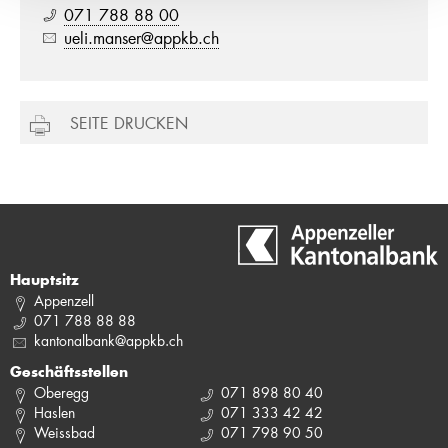
071 788 88 00
ueli.manser@appkb.ch
SEITE DRUCKEN
Hauptsitz
Appenzell
071 788 88 88
kantonalbank@appkb.ch
Geschäftsstellen
Oberegg
071 898 80 40
Haslen
071 333 42 42
Weissbad
071 798 90 50