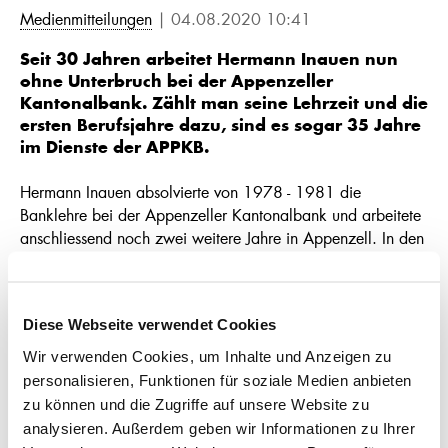
Medienmitteilungen
| 04.08.2020 10:41
Seit 30 Jahren arbeitet Hermann Inauen nun
ohne Unterbruch bei der Appenzeller
Kantonalbank. Zählt man seine Lehrzeit und die
ersten Berufsjahre dazu, sind es sogar 35 Jahre
im Dienste der APPKB.
Hermann Inauen absolvierte von 1978 - 1981 die
Banklehre bei der Appenzeller Kantonalbank und arbeitete
anschliessend noch zwei weitere Jahre in Appenzell. In den
folgenden Jahren zog es ihn beruflich nach Genf und
St.Gallen. Zudem absolvierte er während dieser Zeit die
Fachhochschule und lies sich zum Betriebsökonomen FH
Diese Webseite verwendet Cookies
ausbilden. 1990, also vor 30 Jahren, kehrte er dann als
Direktionsassistent zur Appenzeller Kantonalbank zurück.
Wir verwenden Cookies, um Inhalte und Anzeigen zu
personalisieren, Funktionen für soziale Medien anbieten
Mittlerweile ist Hermann Inauen Mitglied der
zu können und die Zugriffe auf unsere Website zu
Geschäftsleitung und verantwortlich für den Bereich Logistik.
analysieren. Außerdem geben wir Informationen zu Ihrer
Dabei zählen IT-Projekte, die Infrastruktur und die