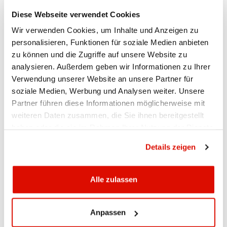
Diese Webseite verwendet Cookies
Erlös wird gespendet
Wir verwenden Cookies, um Inhalte und Anzeigen zu
Während der «Vernissage» konnten sich die Besucherinnen
personalisieren, Funktionen für soziale Medien anbieten
und Besucher mit Weihnachtsgebäck und Mandarinen
zu können und die Zugriffe auf unsere Website zu
verköstigen. Zudem schenkten Mitarbeitende der Bank
analysieren. Außerdem geben wir Informationen zu Ihrer
Glühmost und Punsch für einen guten Zweck aus. Der
Verwendung unserer Website an unsere Partner für
Verkaufserlös wurde von der APPKB auf CHF 1'500
soziale Medien, Werbung und Analysen weiter. Unsere
aufgerundet und der Volksbibliothek Appenzell gespendet.
Partner führen diese Informationen möglicherweise mit
Der Verein betreibt seit 1994 die Bibliothek in Appenzell,
weiteren Daten zusammen, die Sie ihnen bereitgestellt
die ein vielfältiges Angebot für Gross und Klein bietet.
haben oder die sie im Rahmen Ihrer Nutzung der Dienste
«Passend zur KB-Adventsaktion werden wir die Spende für
gesammelt haben.
Datenschutzrichtlinie
den Ausbau des Kinderbuch-Bestandes nutzen», meinte die
Details zeigen
Vereinspräsidentin Andrea Richle bei der Check-Übergabe.
Alle zulassen
Andrea Richle (Mitte) durfte vor kurzem von
Claudia Fässler (links, Privatkundenberaterin)
Anpassen
und Alexandra Koller (rechts, Bereichsleiterin