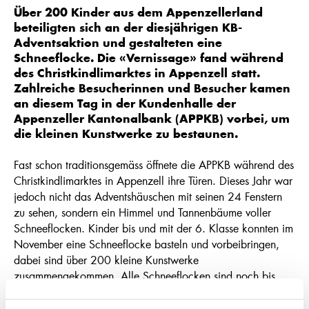
Über 200 Kinder aus dem Appenzellerland
beteiligten sich an der diesjährigen KB-
Adventsaktion und gestalteten eine
Schneeflocke. Die «Vernissage» fand während
des Christkindlimarktes in Appenzell statt.
Zahlreiche Besucherinnen und Besucher kamen
an diesem Tag in der Kundenhalle der
Appenzeller Kantonalbank (APPKB) vorbei, um
die kleinen Kunstwerke zu bestaunen.
Fast schon traditionsgemäss öffnete die APPKB während des
Christkindlimarktes in Appenzell ihre Türen. Dieses Jahr war
jedoch nicht das Adventshäuschen mit seinen 24 Fenstern
zu sehen, sondern ein Himmel und Tannenbäume voller
Schneeflocken. Kinder bis und mit der 6. Klasse konnten im
November eine Schneeflocke basteln und vorbeibringen,
dabei sind über 200 kleine Kunstwerke
zusammengekommen. Alle Schneeflocken sind noch bis
zum 6. Januar in den Kundenhallen in Appenzell und
Oberegg zu sehen.