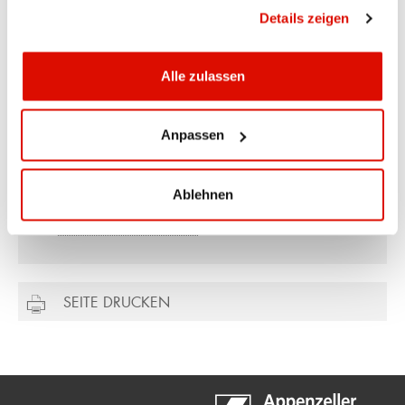
gesammelt haben.
Datenschutzrichtlinie
Details zeigen
Alle zulassen
Ihr Kontakt
Ueli Manser
Anpassen
Direktor
Hauptsitz Appenzell
Ablehnen
071 788 88 00
ueli.manser@appkb.ch
SEITE DRUCKEN