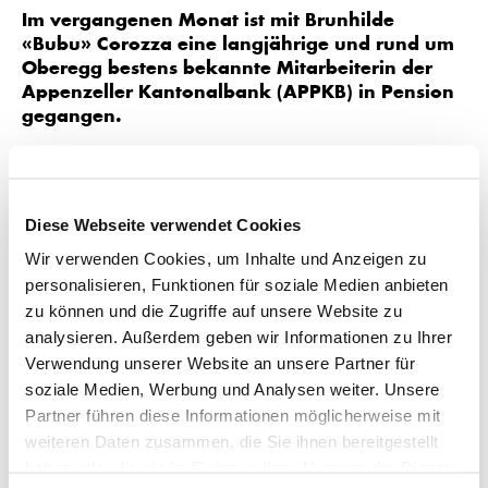
Im vergangenen Monat ist mit Brunhilde
«Bubu» Corozza eine langjährige und rund um
Oberegg bestens bekannte Mitarbeiterin der
Appenzeller Kantonalbank (APPKB) in Pension
gegangen.
Bubu Corozza begann am 1. März 2000 für die APPKB zu
arbeiten. Als Mitarbeiterin der Niederlassung Oberegg war
sie sowohl im Backoffice wie auch am Schalter tätig. Ende
Diese Webseite verwendet Cookies
Januar dieses Jahres ging sie in ihre wohlverdiente Pension,
Wir verwenden Cookies, um Inhalte und Anzeigen zu
stand dann aber die vergangen zwei Monate für eine
personalisieren, Funktionen für soziale Medien anbieten
Stellvertretung in Oberegg nochmals im Einsatz.
zu können und die Zugriffe auf unsere Website zu
Die Geschäftsleitung und alle Mitarbeitenden danken Bubu
analysieren. Außerdem geben wir Informationen zu Ihrer
Corozza für ihren grossen und unermüdlichen Einsatz für
Verwendung unserer Website an unsere Partner für
die Appenzeller Kantonalbank und wünschen viele schöne
soziale Medien, Werbung und Analysen weiter. Unsere
Momente im kommenden Lebensabschnitt.
Partner führen diese Informationen möglicherweise mit
weiteren Daten zusammen, die Sie ihnen bereitgestellt
haben oder die sie im Rahmen Ihrer Nutzung der Dienste