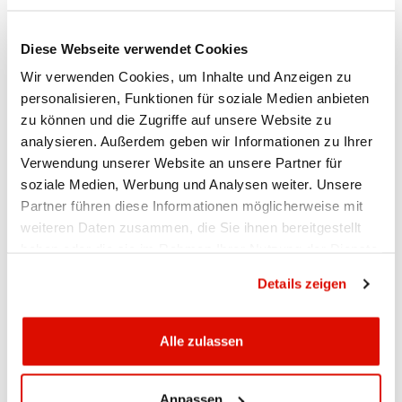
dem APPKB Marktreport über aktuelle
Entwicklungen an den Märkten, beleuchten
Börsengänge und greifen für die Wirtschaft
Diese Webseite verwendet Cookies
relevante politische Entscheide auf.
Wir verwenden Cookies, um Inhalte und Anzeigen zu
APPKB Marktreport August 2016 (1)
(Brexit)
C
personalisieren, Funktionen für soziale Medien anbieten
zu können und die Zugriffe auf unsere Website zu
analysieren. Außerdem geben wir Informationen zu Ihrer
Verwendung unserer Website an unsere Partner für
soziale Medien, Werbung und Analysen weiter. Unsere
Partner führen diese Informationen möglicherweise mit
weiteren Daten zusammen, die Sie ihnen bereitgestellt
Ihr Kontakt
haben oder die sie im Rahmen Ihrer Nutzung der Dienste
gesammelt haben.
Datenschutzrichtlinie
Details zeigen
Anlageberatung
071 788 88 17
Alle zulassen
anlegen@appkb.ch
Anpassen