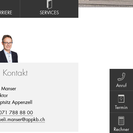
RIERE
SERVICES
r Kontakt
Anruf
i Manser
ktor
ptsitz Appenzell
Termin
071 788 88 00
ueli.manser@appkb.ch
Rechner