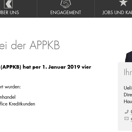
ÜBER UNS
ENGAGEMENT
JOBS UND KAR
ei der APPKB
(APPKB) hat per 1. Januar 2019 vier
Ih
rt wurden:
Uel
Dire
enhandel
Hau
ffice Kreditkunden