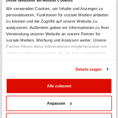
Diese Webseite verwendet Cookies
Aktuell
| 02.06.2026 08:00
Wir verwenden Cookies, um Inhalte und Anzeigen zu
personalisieren, Funktionen für soziale Medien anbieten
Am Sonntag, 7. Juni 2026, wird das E-Banking
zu können und die Zugriffe auf unsere Website zu
und Mobile Banking vorübergehend nicht
analysieren. Außerdem geben wir Informationen zu Ihrer
verfügbar sein.
Verwendung unserer Website an unsere Partner für
Um unsere Sicherheitsstandards weiterhin zu gewährleisten,
soziale Medien, Werbung und Analysen weiter. Unsere
führen wir planmässige Wartungsarbeiten an unserem
Partner führen diese Informationen möglicherweise mit
System durch. Daher wird das E-Banking und Mobile
weiteren Daten zusammen, die Sie ihnen bereitgestellt
Banking am
Sonntag, 7. Juni 2026, von 06:00 Uhr
haben oder die sie im Rahmen Ihrer Nutzung der Dienste
vorübergehend nicht verfügbar sein.
bis ca. 20:00 Uhr,
gesammelt haben.
Datenschutzrichtlinie
Details zeigen
Wir danken Ihnen für Ihr Verständnis.
Ihre Appenzeller Kantonalbank
Alle zulassen
SEITE DRUCKEN
Anpassen