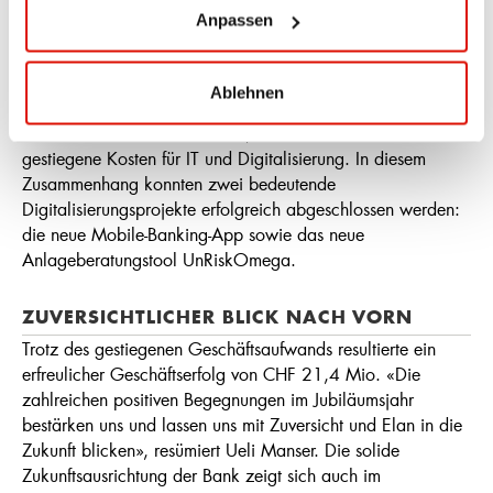
regulatorischen Vorgaben machten einen Ausbau des
Anpassen
Personalbestands erforderlich, was zu höheren
Personalkosten führte. Der Personalaufwand stieg
entsprechend um 6,6% auf CHF 13 Mio. Der höhere
Ablehnen
Sachaufwand war von Einmaleffekten geprägt: einerseits
durch die Jubiläumsaktivitäten, andererseits durch
gestiegene Kosten für IT und Digitalisierung. In diesem
Zusammenhang konnten zwei bedeutende
Digitalisierungsprojekte erfolgreich abgeschlossen werden:
die neue Mobile-Banking-App sowie das neue
Anlageberatungstool UnRiskOmega.
ZUVERSICHTLICHER BLICK NACH VORN
Trotz des gestiegenen Geschäftsaufwands resultierte ein
erfreulicher Geschäftserfolg von CHF 21,4 Mio. «Die
zahlreichen positiven Begegnungen im Jubiläumsjahr
bestärken uns und lassen uns mit Zuversicht und Elan in die
Zukunft blicken», resümiert Ueli Manser. Die solide
Zukunftsausrichtung der Bank zeigt sich auch im