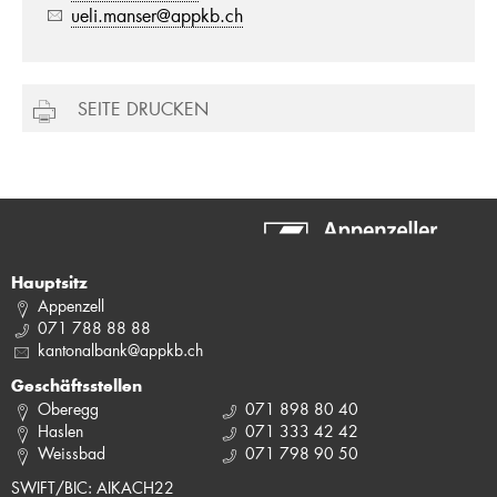
ueli.manser@appkb.ch
SEITE DRUCKEN
Hauptsitz
Appenzell
071 788 88 88
kantonalbank@appkb.ch
Geschäftsstellen
Oberegg
071 898 80 40
Haslen
071 333 42 42
Weissbad
071 798 90 50
SWIFT/BIC: AIKACH22