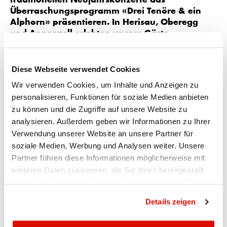
traditionellen Neujahrskonzerte das
Überraschungsprogramm «Drei Tenöre & ein
Alphorn» präsentieren. In Herisau, Oberegg
und Appenzell erlebten unsere Gäste
grossartige Stimmen, bekannte Melodien und
zwei Premieren.
Diese Webseite verwendet Cookies
Unter der Leitung von Daniel Moos waren die
Wir verwenden Cookies, um Inhalte und Anzeigen zu
Konzerte ein voller Erfolg – es freut uns, unseren
personalisieren, Funktionen für soziale Medien anbieten
Kundinnen und Kunden besondere Momente zu
zu können und die Zugriffe auf unsere Website zu
bereiten.
analysieren. Außerdem geben wir Informationen zu Ihrer
Verwendung unserer Website an unsere Partner für
soziale Medien, Werbung und Analysen weiter. Unsere
Partner führen diese Informationen möglicherweise mit
weiteren Daten zusammen, die Sie ihnen bereitgestellt
haben oder die sie im Rahmen Ihrer Nutzung der Dienste
gesammelt haben.
Datenschutzrichtlinie
Ihr Kontakt
Details zeigen