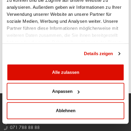
zu können und die Zugriffe auf unsere Website zu
Die Ställe der KB-Family-Trophy können mit
analysieren. Außerdem geben wir Informationen zu Ihrer
einem vollen Sammelpass noch bis Ende
Verwendung unserer Website an unsere Partner für
Dezember abgeholt werden - entweder an
soziale Medien, Werbung und Analysen weiter. Unsere
unserem Hauptsitz in Appenzell oder in unserer
Partner führen diese Informationen möglicherweise mit
Niederlassung in Oberegg.
weiteren Daten zusammen, die Sie ihnen bereitgestellt
haben oder die sie im Rahmen Ihrer Nutzung der Dienste
gesammelt haben.
Datenschutzrichtlinie
Externe URL
Details zeigen
SEITE DRUCKEN
Alle zulassen
Anpassen
Ablehnen
Hauptsitz
Appenzell
071 788 88 88