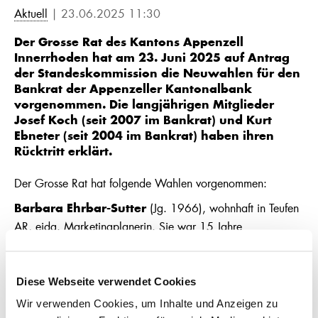
Aktuell
| 23.06.2025 11:30
Der Grosse Rat des Kantons Appenzell
Innerrhoden hat am 23. Juni 2025 auf Antrag
der Standeskommission die Neuwahlen für den
Bankrat der Appenzeller Kantonalbank
vorgenommen. Die langjährigen Mitglieder
Josef Koch (seit 2007 im Bankrat) und Kurt
Ebneter (seit 2004 im Bankrat) haben ihren
Rücktritt erklärt.
Der Grosse Rat hat folgende Wahlen vorgenommen:
(Jg. 1966), wohnhaft in Teufen
Barbara Ehrbar-Sutter
AR, eidg. Marketingplanerin. Sie war 15 Jahre
Mitinhaberin des Familienunternehmens Ernst Sutter AG in
Gossau und ist seit 2007 Inhaberin und Geschäftsführerin
der Breitenmoser Fleischspezialitäten AG. Barbara Ehrbar-
Diese Webseite verwendet Cookies
Sutter ist regional bestens vernetzt, unter anderem als
Wir verwenden Cookies, um Inhalte und Anzeigen zu
Vorstandsmitglied der HIKA AI sowie des Gewerbevereins