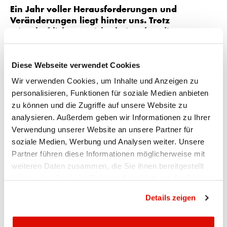
Ein Jahr voller Herausforderungen und
Veränderungen liegt hinter uns. Trotz
wirtschaftlicher Unsicherheiten hat die
Appenzeller Kantonalbank erneut ein starkes
Jahresergebnis erzielt und blickt damit auf das
Diese Webseite verwendet Cookies
beste Resultat in ihrer bisherigen Entwicklung
seit 1900. Der Geschäftserfolg beträgt CHF 24
Wir verwenden Cookies, um Inhalte und Anzeigen zu
Mio. und liegt damit leicht über dem
personalisieren, Funktionen für soziale Medien anbieten
Rekordergebnis des Vorjahres.
zu können und die Zugriffe auf unsere Website zu
analysieren. Außerdem geben wir Informationen zu Ihrer
Geschichte erleben – gestalten – weiterschreiben. Mit
Verwendung unserer Website an unsere Partner für
unserer 125-jährigen Erfahrung und wegweisenden
soziale Medien, Werbung und Analysen weiter. Unsere
Strategien gestalten wir die Zukunft der Appenzeller
Partner führen diese Informationen möglicherweise mit
Kantonalbank. Wir freuen uns sehr, zusammen mit Ihnen
weiteren Daten zusammen, die Sie ihnen bereitgestellt
unseren besonderen Geburtstag zu feiern und die
haben oder die sie im Rahmen Ihrer Nutzung der Dienste
Erfolgsgeschichte der Appenzeller Kantonalbank
weiterzuschreiben.
gesammelt haben.
Datenschutzrichtlinie
Details zeigen
Nachdem wir an der Medieninformation vom 28. Januar
2025 über die wichtigsten Kennzahlen informiert haben, ist