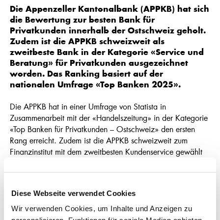
Die Appenzeller Kantonalbank (APPKB) hat sich
die Bewertung zur besten Bank für
Privatkunden innerhalb der Ostschweiz geholt.
Zudem ist die APPKB schweizweit als
zweitbeste Bank in der Kategorie «Service und
Beratung» für Privatkunden ausgezeichnet
worden. Das Ranking basiert auf der
nationalen Umfrage «Top Banken 2025».
Die APPKB hat in einer Umfrage von Statista in
Zusammenarbeit mit der «Handelszeitung» in der Kategorie
«Top Banken für Privatkunden – Ostschweiz» den ersten
Rang erreicht. Zudem ist die APPKB schweizweit zum
Finanzinstitut mit dem zweitbesten Kundenservice gewählt
worden. «Wir freuen uns riesig über diese Bewertungen»,
kommentiert Ueli Manser, Direktor der APPKB. «Die beiden
Auszeichnungen sind ein Vertrauensbeweis unserer
Diese Webseite verwendet Cookies
Kundinnen und Kunden.» Das Ranking zeigt, dass die
APPKB auch als kleine Bank mit ihren Dienstleistungen
Wir verwenden Cookies, um Inhalte und Anzeigen zu
überzeugt und zufriedene Kundinnen und Kunden schafft.