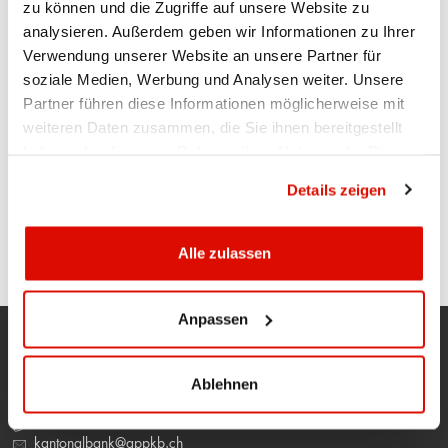
zu können und die Zugriffe auf unsere Website zu
Alle Geschäftsstellen der Appenzeller
analysieren. Außerdem geben wir Informationen zu Ihrer
Kantonalbank bleiben am Freitag, 1. November
Verwendung unserer Website an unsere Partner für
2024, wegen eines lokalen Feiertages
soziale Medien, Werbung und Analysen weiter. Unsere
(Allerheiligen) geschlossen. Der
Partner führen diese Informationen möglicherweise mit
Wertschriftenhandel ist jedoch zu den
weiteren Daten zusammen, die Sie ihnen bereitgestellt
gewohnten Bürozeiten unter 071 788 88 23
haben oder die sie im Rahmen Ihrer Nutzung der Dienste
erreichbar.
gesammelt haben.
Datenschutzrichtlinie
Details zeigen
SEITE DRUCKEN
Alle zulassen
Anpassen
Ablehnen
Hauptsitz
Appenzell
071 788 88 88
kantonalbank@appkb.ch