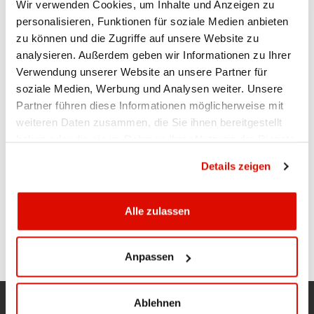
Wir verwenden Cookies, um Inhalte und Anzeigen zu
Aktuell
| 03.06.2025 10:30
personalisieren, Funktionen für soziale Medien anbieten
zu können und die Zugriffe auf unsere Website zu
Um unsere Sicherheitsstandards weiterhin zu gewährleisten,
analysieren. Außerdem geben wir Informationen zu Ihrer
führen wir planmässige Wartungsarbeiten an unserem
Verwendung unserer Website an unsere Partner für
System durch. Daher wird das E-Banking- und Mobile-
soziale Medien, Werbung und Analysen weiter. Unsere
Banking-Login am
Pfingstmontag, 9. Juni 2025, von
Partner führen diese Informationen möglicherweise mit
vorübergehend nicht
06:00 Uhr bis 17:00 Uhr,
weiteren Daten zusammen, die Sie ihnen bereitgestellt
verfügbar sein.
haben oder die sie im Rahmen Ihrer Nutzung der Dienste
Wir danken Ihnen für Ihr Verständnis.
gesammelt haben.
Datenschutzrichtlinie
Details zeigen
Ihre Appenzeller Kantonalbank
Alle zulassen
SEITE DRUCKEN
Anpassen
Ablehnen