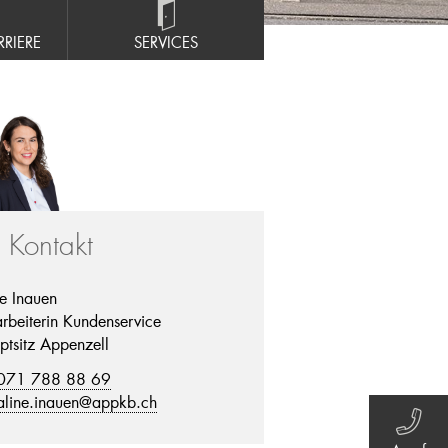
RIERE
SERVICES
r Kontakt
ne Inauen
rbeiterin Kundenservice
ptsitz Appenzell
071 788 88 69
aline.inauen@appkb.ch