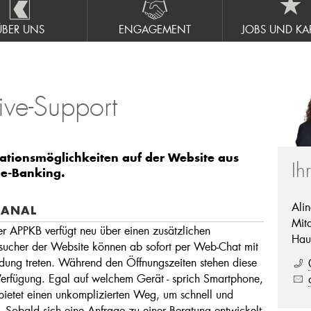
ÜBER UNS
ENGAGEMENT
JOBS UND KAR
ive-Support
tionsmöglichkeiten auf der Website aus
Ih
 e-Banking.
Ali
KANAL
Mita
r APPKB verfügt neu über einen zusätzlichen
Hau
ucher der Website können ab sofort per Web-Chat mit
dung treten. Während den Öffnungszeiten stehen diese
Verfügung. Egal auf welchem Gerät - sprich Smartphone,
bietet einen unkomplizierten Weg, um schnell und
n. Sobald sich eine Anfrage zu einer Beratung entwickelt