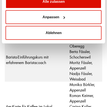
Alle zulassen
Die weiteren Preise gewonnen haben:
Anpassen
Preis
Gewinner/in
Quick Mill Carola Kaffeemaschine
Mirjam Mock,
Ablehnen
inkl. Mahlwerk
Appenzell
Ruth Bürki,
Oberegg
Berta Fässler,
Barista-Einführungskurs mit
Schocherswil
erfahrenem Baristacoach
Moritz Fässler,
Appenzell
Nadja Fässler,
Weissbad
Monika Bürkler,
Appenzell
Roman Keimer,
Appenzell
6er-Karte für Kaffee im Lokal
Carina Koller,