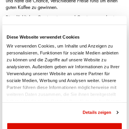
und hatte die Chance, verschiedene Preise rund um einen
guten Kaffee zu gewinnen.
Die glücklichen Gewinnerinnen und Gewinner wurden in
den letzten Tagen informiert. Den Hauptpreis, eine Quick
Mill Carola Kaffeemaschine inklusive Mahlwerk, durfte
Mirjam Mock diese Woche von Karin Brülisauer
Diese Webseite verwendet Cookies
(Privatkundenberaterin, links) und Alexandra Koller
Wir verwenden Cookies, um Inhalte und Anzeigen zu
(Bereichsleiterin Privatkunden, rechts) entgegennehmen.
personalisieren, Funktionen für soziale Medien anbieten
zu können und die Zugriffe auf unsere Website zu
analysieren. Außerdem geben wir Informationen zu Ihrer
Verwendung unserer Website an unsere Partner für
soziale Medien, Werbung und Analysen weiter. Unsere
Partner führen diese Informationen möglicherweise mit
weiteren Daten zusammen, die Sie ihnen bereitgestellt
haben oder die sie im Rahmen Ihrer Nutzung der Dienste
gesammelt haben.
Datenschutzrichtlinie
Details zeigen