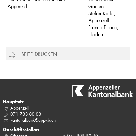
Appenzell
Gonten
Stefan Koller,
Appenzell
Franco Pisano,
Heiden
SEITE DRUCKEN
Hauptsitz
Appenzell
071 788 88 88
kantonalbank@appkb.ch
Geschäftsstellen
Oberegg
071 898 80 40