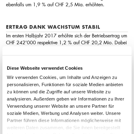
ebenfalls um 1,9 % auf CHF 2,5 Mia. erhöhten.
ERTRAG DANK WACHSTUM STABIL
Im ersten Halbjahr 2017 erhöhte sich der Betriebsertrag um
CHF 242'000 respektive 1,2 % auf CHF 20,2 Mio. Dabei
entwickelten sich die Erfolge im Zinsengeschäft sowie im
Kommissions- und Dienstleistungsgeschäft positiv. Ersterer
konnte um 2,1 % auf CHF 16,3 Mio. und Letzterer um 3,6
Diese Webseite verwendet Cookies
% auf CHF 3,2 Mio. gesteigert werden. Rückläufig war
jedoch der Erfolg aus dem Handelsgeschäft, dies aufgrund
Wir verwenden Cookies, um Inhalte und Anzeigen zu
weniger Devisengeschäfte der Kunden. Mit einem Anteil von
personalisieren, Funktionen für soziale Medien anbieten
über 80 % ist das Zinsengeschäft weiterhin der
zu können und die Zugriffe auf unsere Website zu
wesentlichste Ertragspfeiler der APPKB. Gefolgt vom
analysieren. Außerdem geben wir Informationen zu Ihrer
Kommissions- und Dienstleistungs­geschäft, dessen Anteil
Verwendung unserer Website an unsere Partner für
trotz schwieriger Marktbedingungen von 15 auf 16 %
soziale Medien, Werbung und Analysen weiter. Unsere
anstieg. Seit Jahresbeginn stabil entwickelte sich der
Partner führen diese Informationen möglicherweise mit
Geschäftsaufwand. Im Vergleich zum Wachstum stiegen der
weiteren Daten zusammen, die Sie ihnen bereitgestellt
Personalaufwand nur moderat um 1,7 % auf CHF 4,9 Mio.