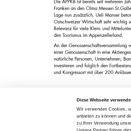
Die APPKB ist bereits seit mehreren J
Franken an den Olma Messen St.Gallen 
Lage nun zusätzlich. Ueli Manser beto
Ostschweizer Wirtschaft sehr wichtig
Relevanz für viele Klein- und Mittelun
den Tourismus im Appenzellerland.
An der Genossenschaftsversammlung 
einer Genossenschaft in eine Aktieng
natürliche Personen, Unternehmen, Ba
investieren und folglich den Fortbesta
und Kongressort mit über 200 Anlässen
Diese Webseite verwende
Hauptsitz
Geschäf
Wir verwenden Cookies, um
Appenzell
Ober
anbieten zu können und di
071 788 88 88
Hasl
kantonalbank@appkb.ch
Weis
zu Ihrer Verwendung unser
Unsere Partner führen die