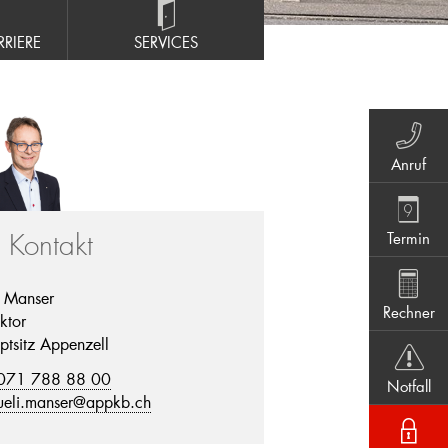
RIERE
SERVICES
Anruf
Termin
r Kontakt
i Manser
Rechner
ktor
ptsitz Appenzell
071 788 88 00
Notfall
ueli.manser@appkb.ch