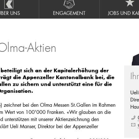
ÜBER UNS
ENGAGEMENT
JOBS UND KAR
Olma-Aktien
eteiligt sich an der Kapitalerhöhung der
Ih
rägt die Appenzeller Kantonalbank bei, die
len zu sichern und unterstützt eine für die
rganisation.
Uel
Dire
) zeichnet bei den Olma Messen St.Gallen im Rahmen
Hau
 im Wert von 100'000 Franken. «Wir glauben an die
 unterstützen mit unserer Aktienzeichnung den
klärt Ueli Manser, Direktor bei der Appenzeller