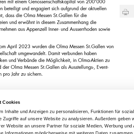
ahren mit einem Genossenschaftskapital von 200'000
beteiligt und engagiert sich aufgrund der aktuellen
nt, dass die Olma Messen St.Gallen für die
 seien und erwähnt in diesem Zusammenhang die
ternehmen aus Appenzell Inner- und Ausserrhoden sowie
vom April 2023 wurden die Olma Messen St.Gallen von
esellschaft umgewandelt. Damit verbunden haben
nken und Verbände die Möglichkeit, in Olma-Aktien zu
nd der Olma Messen St.Gallen als Ausstellungs-, Event-
 pro Jahr zu sichern.
t Cookies
tsstellen
 Inhalte und Anzeigen zu personalisieren, Funktionen für sozia
egg
071 898 80 40
e Zugriffe auf unsere Website zu analysieren. Außerdem geben w
en
071 333 42 42
sbad
071 798 90 50
er Website an unsere Partner für soziale Medien, Werbung und 
se Informationen möglicherweise mit weiteren Daten zusammen, 