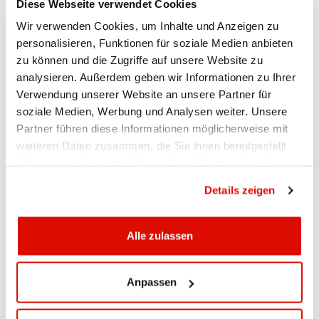
bis zirka 15:00 Uhr stehen Ihnen das e-Banking,
Diese Webseite verwendet Cookies
das Mobile Banking sowie TWINT nicht zur
Wir verwenden Cookies, um Inhalte und Anzeigen zu
Verfügung.
personalisieren, Funktionen für soziale Medien anbieten
zu können und die Zugriffe auf unsere Website zu
Diesen Sonntag, 4. September 2022 werden auf unserem
analysieren. Außerdem geben wir Informationen zu Ihrer
System Wartungsarbeiten durchgeführt. Diese beginnen früh
morgens um 6.00 Uhr und dauern voraussichtlich bis ca.
Verwendung unserer Website an unsere Partner für
15.00 Uhr. In dieser Zeit können folgende Dienste nicht
soziale Medien, Werbung und Analysen weiter. Unsere
genutzt werden:
Partner führen diese Informationen möglicherweise mit
weiteren Daten zusammen, die Sie ihnen bereitgestellt
e-Banking
haben oder die sie im Rahmen Ihrer Nutzung der Dienste
Mobile Banking
gesammelt haben.
Datenschutzrichtlinie
TWINT
Details zeigen
Wir danken für Ihr Verständnis.
Alle zulassen
Ihre APPKB
Anpassen
SEITE DRUCKEN