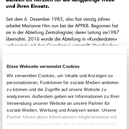
danken ihr herzlich für die langjährige Treue
und ihren Einsatz.
Seit dem 6. Dezember 1983, also fast vierzig Jahren
arbeitet Marianne Hirn nun bei der APPKB. Begonnen hat
sie in der Abteilung Zentralregister, deren Leitung sie1987
übernahm. 2016 wurde die Abteilung in «Kundendaten»
umbenannt und dem Compliance unterstellt. Verschiedene
regulatorische Auflagen oder Veränderungen wie z.B. IT-
Plattformwechsel, verursachten zahlreiche Bereinigungen
der Kundendaten. Diese Aufgaben hat Marianne Hirn in
Diese Webseite verwendet Cookies
den vergangenen Jahrzehnten massgeblich bearbeitet. Dank
Wir verwenden Cookies, um Inhalte und Anzeigen zu
ihrer zuverlässigen und pflichtbewussten Arbeitsweise
personalisieren, Funktionen für soziale Medien anbieten
verfügt die APPKB über sehr gut nachgeführte Kundendaten.
zu können und die Zugriffe auf unsere Website zu
Die Appenzeller Kantonalbank dankt Marianne Hirn für
analysieren. Außerdem geben wir Informationen zu Ihrer
ihren grossen Einsatz und wünscht ihr viele schöne
Verwendung unserer Website an unsere Partner für
Momente im neuen Lebensabschnitt.
soziale Medien, Werbung und Analysen weiter. Unsere
Partner führen diese Informationen möglicherweise mit
weiteren Daten zusammen, die Sie ihnen bereitgestellt