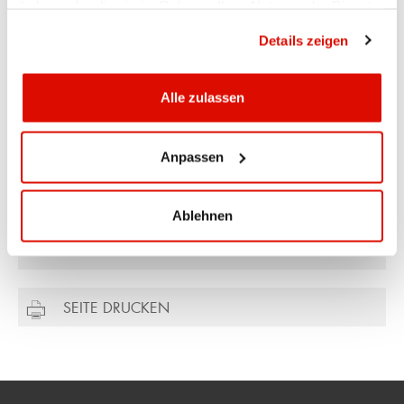
haben oder die sie im Rahmen Ihrer Nutzung der Dienste
gesammelt haben.
Datenschutzrichtlinie
Details zeigen
Ihr Kontakt
Alle zulassen
Ueli Manser
Direktor
Anpassen
Hauptsitz Appenzell
071 788 88 00
Ablehnen
ueli.manser@appkb.ch
SEITE DRUCKEN