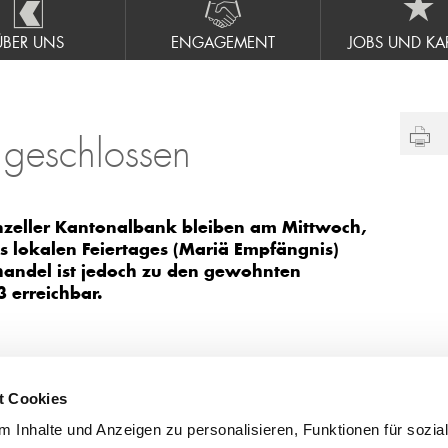
ÜBER UNS
ENGAGEMENT
JOBS UND KAR
geschlossen
enzeller Kantonalbank bleiben am Mittwoch,
 lokalen Feiertages (Mariä Empfängnis)
nhandel ist jedoch zu den gewohnten
 erreichbar.
t Cookies
tsstellen
 Inhalte und Anzeigen zu personalisieren, Funktionen für sozia
egg
071 898 80 40